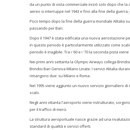
da un punto di vista commerciale iniziò solo dopo che la c
aereo si interruppe nel 1943 e fino alla fine della guerra,
Poco tempo dopo la fine della guerra mondiale Alitalia su
passando per Bari.
Dopo il 1947 è stata edificata una nuova aerostazione pe
in questo periodo è particolarmente utilizzato come scalo pe
periodo è inagibile. Tra i '60 e i '70 la seconda pista viene
Nei primi anni settanta la Olympic Airways collega Brindisi c
Brindisi Bari Genova Milano Linate. I servizi Alitalia durano 
rimangono due: su Milano e Roma.
Nel 1995 viene aggiunto un nuovo servizio giornaliero di 
scalo.
Negli anni ottanta l'aeroporto viene ristrutturato, sorgono
per il traffico di merci.
La struttura aeroportuale nasce grazie ad una rivalutazio
standard di qualità e servizi offerti.