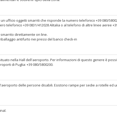
 un ufficio oggetti smarriti che risponde la numero telefonico +39 080/58002
ero telefonico +39 0831/412028 Alitalia o al telefono di altre linee aeree +3
 smarrito direttamente on line.
mballaggio antifurto nei pressi del banco check-in
 situato nella Hall dell'aeroporto. Per informazioni di questo genere è possi
roporti di Puglia: +39 080/5800200.
ll'aeroporto delle persone disabili. Esistono rampe per sedie a rotelle ed 
inal.