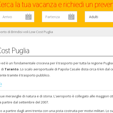
erca la tua vacanza e richiedi un preven
rto di Brindisi voli Low Cost Puglia
Cost Puglia
e
ed è un fondamentale crocevia per il trasporto per tutta la regione Puglia
a di
Taranto
. Lo scalo aeroportuale di Papola Casale dista circa 6 km dal c
nte tramite il trasporto pubblico.
e
sue meraviglie di natura e di storia. L'aeroporto è collegato alle maggiori ci
a partire dal settembre del 2007.
a partire dagli anni trenta con una pista costruita per motivi militari. Lo s