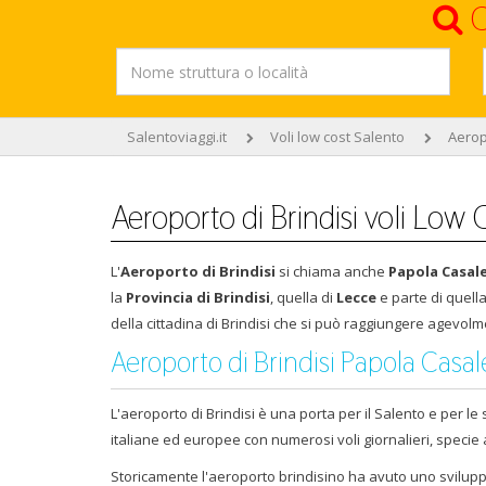
C
Salentoviaggi.it
Voli low cost Salento
Aeropo
Aeroporto di Brindisi voli Low 
L'
Aeroporto di Brindisi
si chiama anche
Papola Casal
la
Provincia di Brindisi
, quella di
Lecce
e parte di quell
della cittadina di Brindisi che si può raggiungere agevolme
Aeroporto di Brindisi Papola Casal
L'aeroporto di Brindisi è una porta per il Salento e per le 
italiane ed europee con numerosi voli giornalieri, specie 
Storicamente l'aeroporto brindisino ha avuto uno sviluppo 