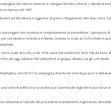
ompagnia Ala Littoria cominciò a collegare Brindisi e Roma. L'attività di tra
 essa riprese nel 1947.
bentrò ad Ala Littoria e aggiunse al primo collegamento altri due: verso Ca
r passeggeri che sostituisce completamente la precedente, l'aeroporto di 
r voli diretti in Oriente e in Medio Oriente, lo scalo di Corfù infatti in qu
 ampliata.
on lo scalo di Corfù, e nel 1974, viene introdotto il DC 9/30, l'Ati dà inizio a
fino ad oggi, tuttavia l'Ati subentrerà al gruppo Alitalia, ma gli i voli diretti
Aliadriatica, con il B737, la compagnia diventa Air One dopo poco e abban
 una serie di edifici, tra cui anche una caserma dei Vigili del Fuoco ed un e
ne urbanistica radicale dei precedenti insediamenti, migliorando sensibil