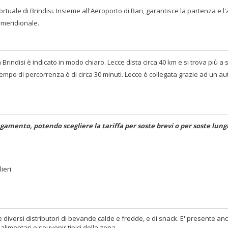
ortuale di Brindisi. Insieme all'Aeroporto di Bari, garantisce la partenza e l'
a meridionale.
 a Brindisi è indicato in modo chiaro. Lecce dista circa 40 km e si trova più a
l tempo di percorrenza è di circa 30 minuti. Lecce è collegata grazie ad un a
agamento, potendo scegliere la tariffa per soste brevi o per soste lung
ieri.
 e diversi distributori di bevande calde e fredde, e di snack. E' presente a
 alimentari e souvenir tipici della zona.