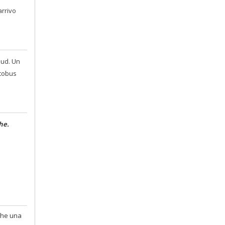
arrivo
 sud. Un
utobus
he.
nche una