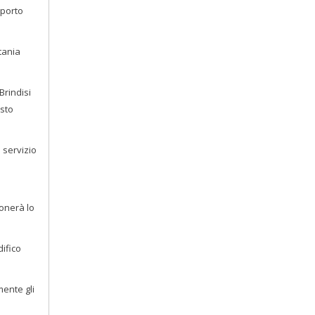
sporto
tania
Brindisi
esto
l servizio
donerà lo
difico
mente gli