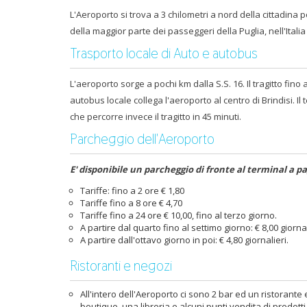
L'Aeroporto si trova a 3 chilometri a nord della cittadina p
della maggior parte dei passeggeri della Puglia, nell'Itali
Trasporto locale di Auto e autobus
L'aeroporto sorge a pochi km dalla S.S. 16. Il tragitto fino
autobus locale collega l'aeroporto al centro di Brindisi. I
che percorre invece il tragitto in 45 minuti.
Parcheggio dell'Aeroporto
E' disponibile un parcheggio di fronte al terminal a p
Tariffe: fino a 2 ore € 1,80
Tariffe fino a 8 ore € 4,70
Tariffe fino a 24 ore € 10,00, fino al terzo giorno.
A partire dal quarto fino al settimo giorno: € 8,00 giornal
A partire dall'ottavo giorno in poi: € 4,80 giornalieri.
Ristoranti e negozi
All'intero dell'Aeroporto ci sono 2 bar ed un ristorante
boutique, una libreria e alcuni punti vendita di prodotti