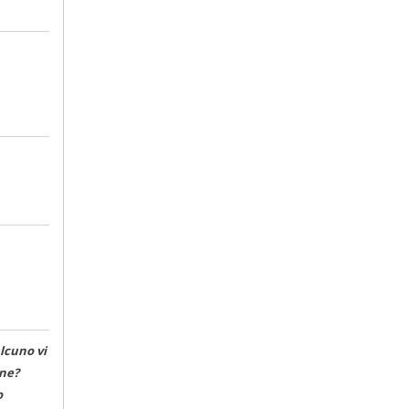
lcuno vi
one?
o