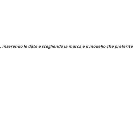
e, fino alla destinazione preferita, indicando data e orario
 inserendo le date e scegliendo la marca e il modello che preferite