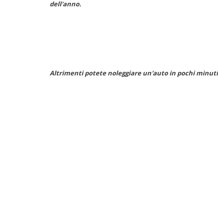
dell'anno.
Taxi, limousine, van o navette a noleggio
Prenotate con pochi click il trasferimento da dove desiderat
Altrimenti potete noleggiare un'auto in pochi minuti,