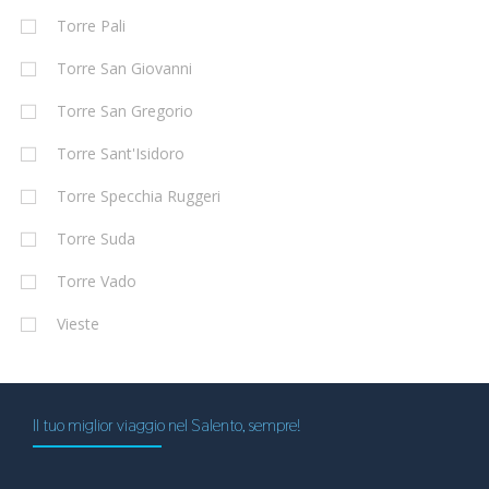
Torre Pali
Torre San Giovanni
Torre San Gregorio
Torre Sant'Isidoro
Torre Specchia Ruggeri
Torre Suda
Torre Vado
Vieste
Il tuo miglior viaggio nel Salento, sempre!