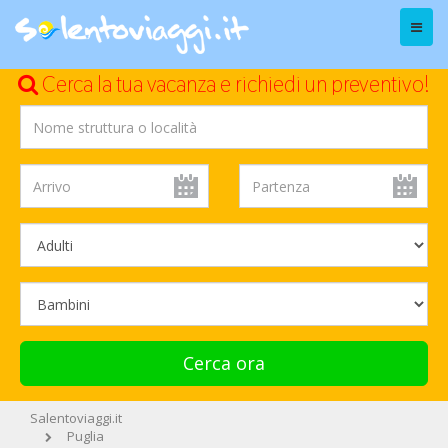
Menu
Cerca la tua vacanza e richiedi un preventivo!
Cerca ora
Salentoviaggi.it
Puglia