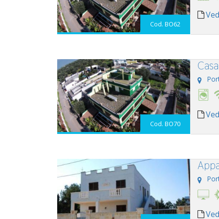
Ved
Cod. BO62
Casa
Por
Ved
Cod. BO70
Appa
Por
Ved