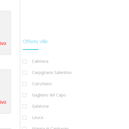
Offerte Ville
tivo
Calimera
Carpignano Salentino
Cutrofiano
Gagliano del Capo
tivo
Galatone
Leuca
Marina di Capilungo