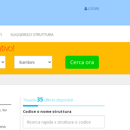
LOGIN
I
SUGGERISCI STRUTTURA
tivo!
Cerca ora
35
Trovate
offerte disponibili
, su
Codice o nome struttura
sono