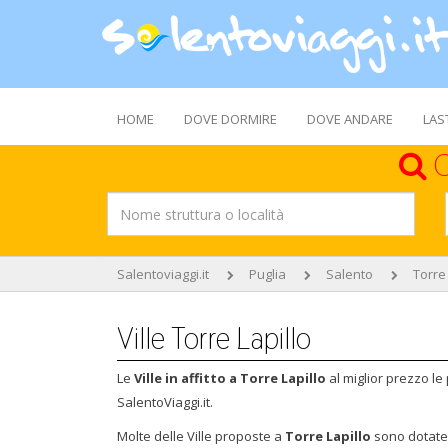
HOME
DOVE DORMIRE
DOVE ANDARE
LAS
C
Salentoviaggi.it
Puglia
Salento
Torre 
Ville Torre Lapillo
Le
Ville in affitto a Torre Lapillo
al miglior prezzo l
SalentoViaggi.it.
Molte delle Ville proposte a
Torre Lapillo
sono dotate