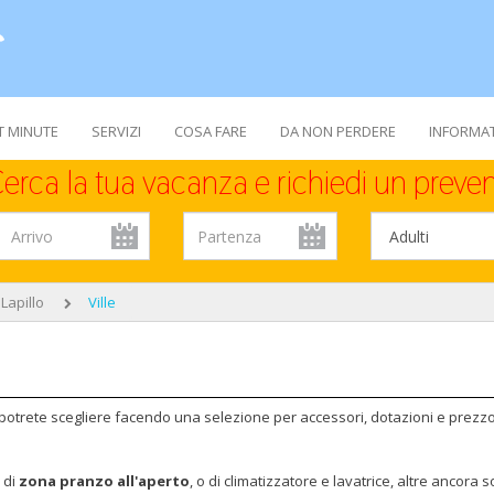
T MINUTE
SERVIZI
COSA FARE
DA NON PERDERE
INFORMAT
erca la tua vacanza e richiedi un preven
Lapillo
Ville
e potrete scegliere facendo una selezione per accessori, dotazioni e prezzo
 di
zona pranzo all'aperto
, o di climatizzatore e lavatrice, altre ancora 