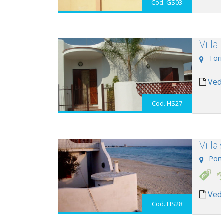
Cod. GS03
Vill
Tor
Ved
Cod. HS27
Villa
Por
Ved
Cod. HS28