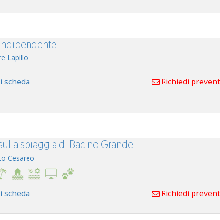
a indipendente
re Lapillo
i scheda
Richiedi preven
 sulla spiaggia di Bacino Grande
to Cesareo
i scheda
Richiedi preven