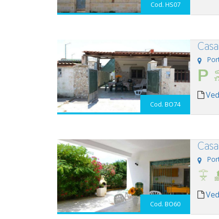
Cod. HS07
Casa
Por
Ved
Cod. BO74
Casa
Por
Ved
Cod. BO60