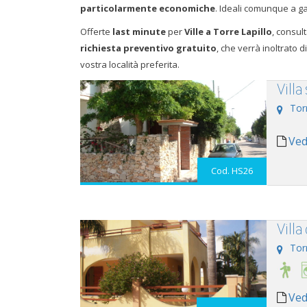
particolarmente economiche
. Ideali comunque a 
Offerte
last minute
per
Ville a Torre Lapillo
, consul
richiesta preventivo gratuito
, che verrà inoltrato d
vostra località preferita.
Villa
Tor
Ved
Cod. HS26
Villa
Tor
Ved