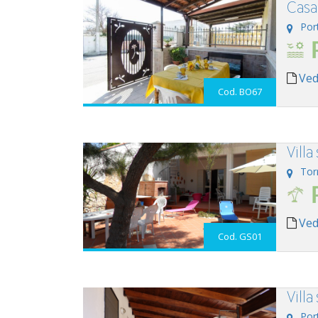
Casa
Por
Ved
Cod. BO67
Villa
Tor
Ved
Cod. GS01
Villa
Por