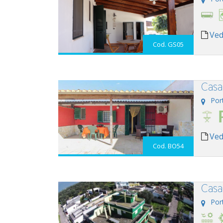
Ved
Cod. GS05
Casa
Por
Ved
Cod. BO54
Casa
Por