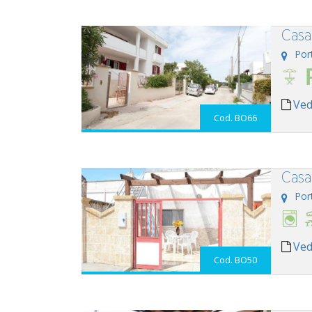
Casa 
Por
Ved
Cod. BO66
Casa
Por
Ved
Cod. BO50