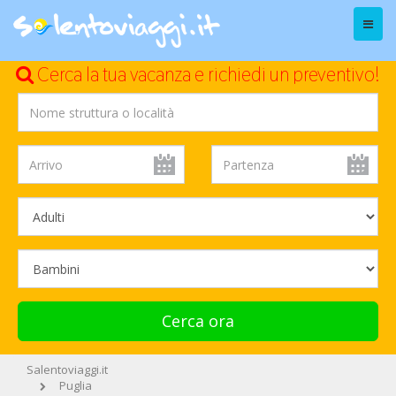
Menu
Cerca la tua vacanza e richiedi un preventivo!
Cerca ora
Salentoviaggi.it
Puglia