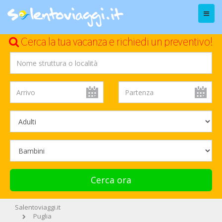
Menu
Cerca la tua vacanza e richiedi un preventivo!
Cerca ora
Salentoviaggi.it
Puglia