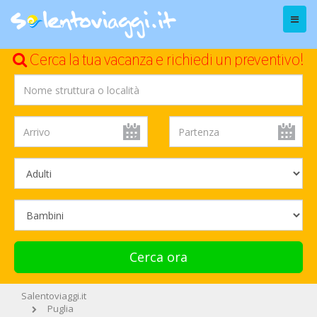
Menu
Cerca la tua vacanza e richiedi un preventivo!
Cerca ora
Salentoviaggi.it
Puglia