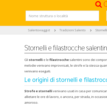
C
Salentoviaggi.it
Tradizioni Salento
Stornell
Stornelli e filastrocche salentin
Gli
stornelli
e le
filastrocche
salentini sono dei componi
melodie venivano improvvisati, le strofe e la stessa quant
venivano eseguiti.
Le origini di stornelli e filastro
Strofe e stornelli
venivano usati in casa per comunicare
allietare le ore di lavoro, o ancora, per strada, in occas
amoroso.