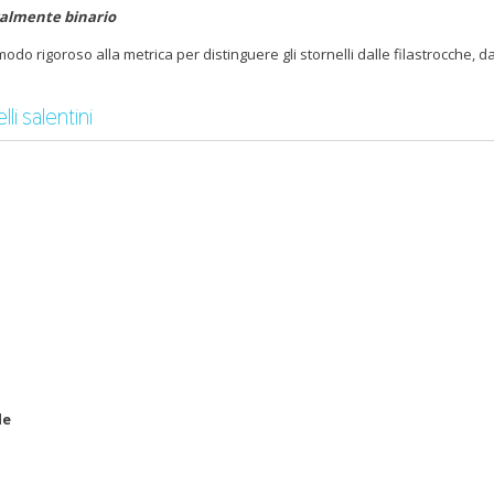
eralmente binario
modo rigoroso alla metrica per distinguere gli stornelli dalle filastrocche, da
li salentini
le