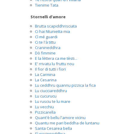
Tienime Tata
Stornelli d'amore
Brutta scapiddhrisciata
Ci hai Ntunietta mia
Cì mé guardi
Ci te l'à tittu
Cranineddhra
Dò fimmine
E la lèttera ca me tèsti...
E' rrivatu lu fruttu nou
Il fior di tutti i fiori
La Carmina
La Cesarina
Lu ceddhru quannu pizzica la fica
Lu ciucciareddhru
Lu cucurucu
Lu rusciu te lu mare
Lu vecchiu
Pizzicarella
Quant'è bellu l'amore vicinu
Quantu me pari beddha de luntanu
Santa Cesarea bella
Sì piccinneddhra