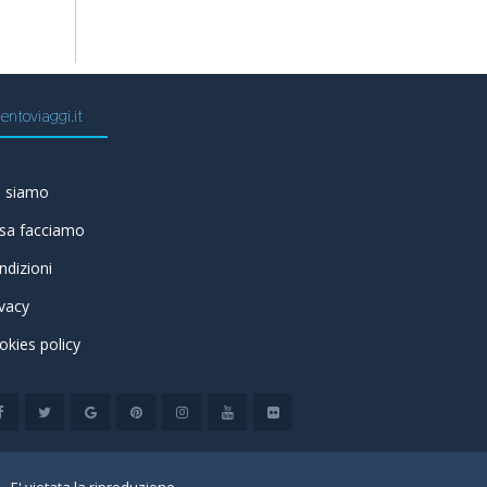
entoviaggi.it
i siamo
sa facciamo
ndizioni
ivacy
okies policy