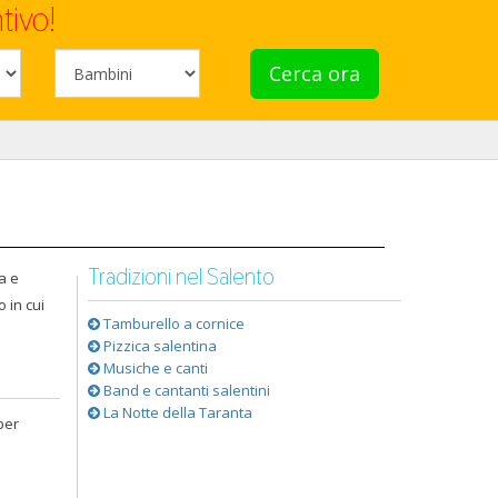
tivo!
Cerca ora
Tradizioni nel Salento
a e
 in cui
Tamburello a cornice
Pizzica salentina
Musiche e canti
Band e cantanti salentini
La Notte della Taranta
per