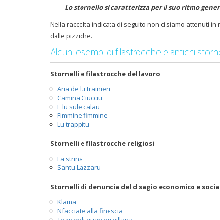
Lo stornello si caratterizza per il suo ritmo gen
Nella raccolta indicata di seguito non ci siamo attenuti in 
dalle pizziche.
Alcuni esempi di filastrocche e antichi stornel
Stornelli e filastrocche del lavoro
Aria de lu trainieri
Camina Ciucciu
E lu sule calau
Fimmine fimmine
Lu trappitu
Stornelli e filastrocche religiosi
La strina
Santu Lazzaru
Stornelli di denuncia del disagio economico e socia
Klama
Nfacciate alla finescia
Te ricordi quan'eri villana