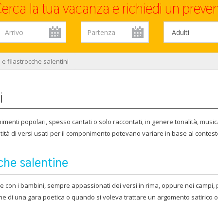
erca la tua vacanza e richiedi un preven
i e filastrocche salentini
i
menti popolari, spesso cantati o solo raccontati, in genere tonalità, music
ità di versi usati per il componimento potevano variare in base al contesto
cche salentine
 con i bambini, sempre appassionati dei versi in rima, oppure nei campi, 
ioine di una gara poetica o quando si voleva trattare un argomento satirico o