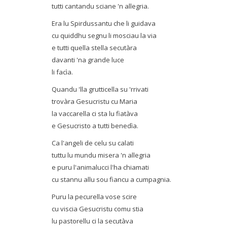
tutti cantandu sciane 'n allegria.
Era lu Spirdussantu che li guidava
cu quiddhu segnu li mosciau la via
e tutti quella stella secutàra
davanti 'na grande luce
li facìa.
Quandu 'lla grutticella su 'rrivati
trovàra Gesucristu cu Maria
la vaccarella ci sta lu fiatàva
e Gesucristo a tutti benedìa.
Ca l'angeli de celu su calati
tuttu lu mundu misera 'n allegria
e puru l'animalucci l'ha chiamati
cu stannu allu sou fiancu a cumpagnia.
Puru la pecurella vose scire
cu viscia Gesucristu comu stia
lu pastorellu ci la secutàva