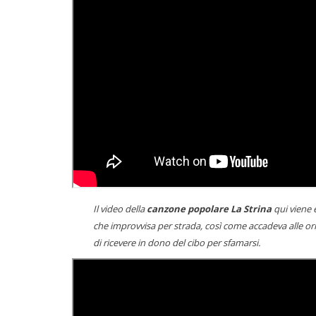
Il video della
canzone popolare La Strina
qui viene 
che improvvisa per strada, così come accadeva alle ori
di ricevere in dono del cibo per sfamarsi.