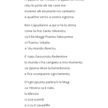
retu le porte de ste case toe
insieme alli strumenti noi cantiamo
e qualche verso a vostra signoria.
Bon Capudanno a qui si fa la strina
come la fice Santu Silivestru
ca li Re Maggi l'hannu fatta prima
ci l'hannu 'ndutta
a 'stu mundu diversu.
E' natu Gesucristu Redentore
lu mundu s'ha cangiatu a nnu mumentu
ca 'ppena dese la benedizione
e fice scumparire ogni lamentu.
D'ogni ppuntu partira li re Magi
ca 'ntisera ca è natu
lu Messia
ci scia a piedi
e ci cu li cavaddhi