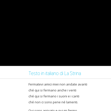
Testo in italiano di La Strina
Fermatevi amici miei non andate avanti
ché qui si fermano anche i venti
ché qui si fermano i suoni e i canti
ché non ci sono pene né lamenti.
Qui sono arrivato e qui mi fermo