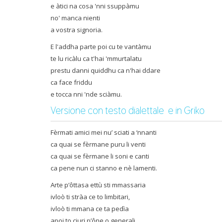
e àtici na cosa 'nni ssuppàmu
no' manca nienti
a vostra signoria.
E l'addha parte poi cu te vantàmu
te lu ricàlu ca t'hai 'mmurtalatu
prestu danni quiddhu ca n'hai ddare
ca face friddu
e tocca nni 'nde sciàmu.
Versione con testo dialettale e in Griko
Fèrmati amici mei nu’ sciati a ‘nnanti
ca quai se fèrmane puru li venti
ca quai se fèrmane li soni e canti
ca pene nun ci stanno e nè lamenti.
Arte p’ôttasa ettù sti mmassaria
ivloò ti stràa ce to limbitari,
ivloò ti mmana ce ta pedìa
apoi to ciuri p’ône o generali.