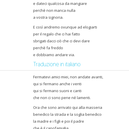
e dateci qualcosa da mangiare
perchè non manca nulla
a vostra signoria.
E così andremo ovunque ad elogiarti
per il regalo che ci hai fatto
sbrigati dacci ciò che ci devi dare
perchè fa freddo
e dobbiamo andare via.
Traduzione in italiano
Fermatevi amici miei, non andate avanti,
qui si fermano anche i venti
qui si fermano suoni e canti
che non ci sono pene né lamenti.
Ora che sono arrivato qui alla masseria
benedico la strada e la soglia benedico
la madre e i figli e poi il padre
che è il capofamiglia.