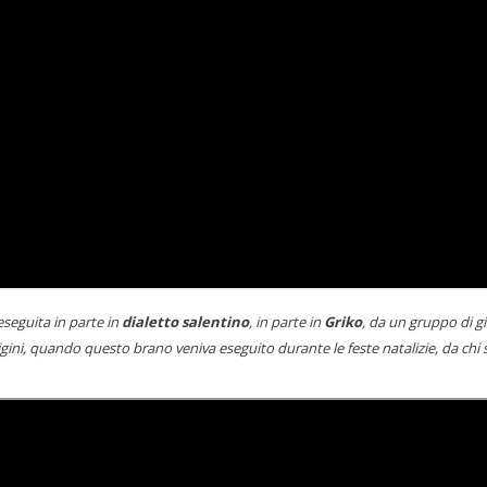
eseguita in parte in
dialetto salentino
, in parte in
Griko
, da un gruppo di g
gini, quando questo brano veniva eseguito durante le feste natalizie, da chi