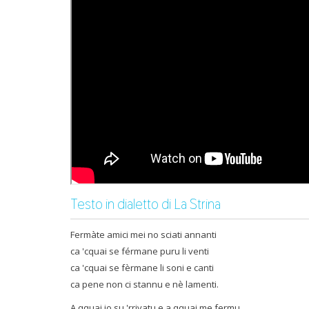
Testo in dialetto di La Strina
Fermàte amici mei no sciati annanti
ca 'cquai se férmane puru li venti
ca 'cquai se fèrmane li soni e canti
ca pene non ci stannu e nè lamenti.
A qquai io su 'rrivatu e a qquai me fermu