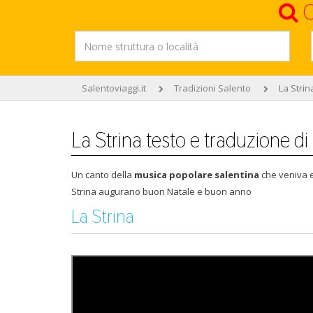
C
Salentoviaggi.it
Tradizioni Salento
La Strin
La Strina testo e traduzione di
Un canto della
musica popolare salentina
che veniva e
Strina augurano buon Natale e buon anno
La Strina
Video dell'esecuzione di La Strina ad opera dei Ghetonìa