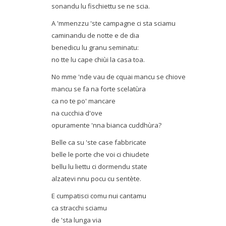
sonandu lu fischiettu se ne scia.
A 'mmenzzu 'ste campagne ci sta sciamu
caminandu de notte e de dia
benedicu lu granu seminatu:
no tte lu cape chiùi la casa toa.
No mme 'nde vau de cquai mancu se chiove
mancu se fa na forte scelatùra
ca no te po' mancare
na cucchia d'ove
opuramente 'nna bianca cuddhùra?
Belle ca su 'ste case fabbricate
belle le porte che voi ci chiudete
bellu lu liettu ci dormendu state
alzatevi nnu pocu cu sentète.
E cumpatisci comu nui cantamu
ca stracchi sciamu
de 'sta lunga via