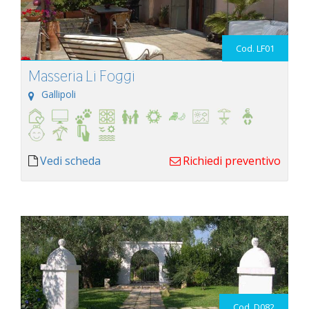
Cod. LF01
Masseria Li Foggi
Gallipoli
Vedi scheda
Richiedi preventivo
Cod. D082