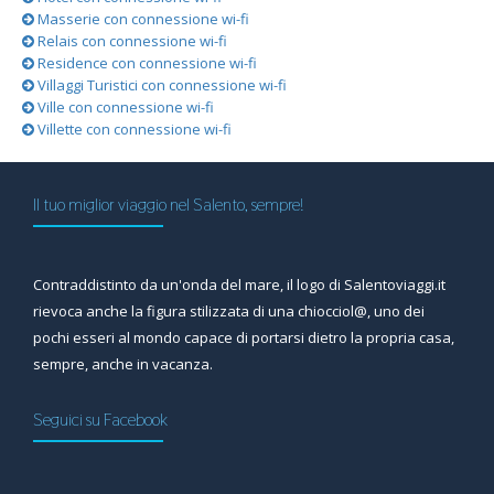
Masserie con connessione wi-fi
Relais con connessione wi-fi
Residence con connessione wi-fi
Villaggi Turistici con connessione wi-fi
Ville con connessione wi-fi
Villette con connessione wi-fi
Il tuo miglior viaggio nel Salento, sempre!
Contraddistinto da un'onda del mare, il logo di Salentoviaggi.it
rievoca anche la figura stilizzata di una chiocciol@, uno dei
pochi esseri al mondo capace di portarsi dietro la propria casa,
sempre, anche in vacanza.
Seguici su Facebook