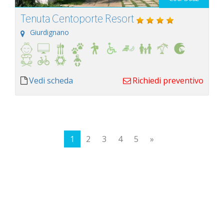
Tenuta Centoporte Resort
Giurdignano
Vedi scheda
Richiedi preventivo
1
2
3
4
5
»