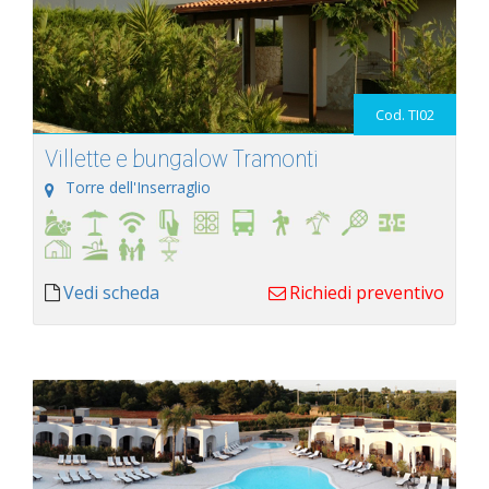
Cod. TI02
Villette e bungalow Tramonti
Torre dell'Inserraglio
Vedi scheda
Richiedi preventivo