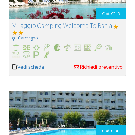
Cod. C313
Villaggio Camping Welcome To Bahia
Carovigno
Vedi scheda
Richiedi preventivo
Cod. C341