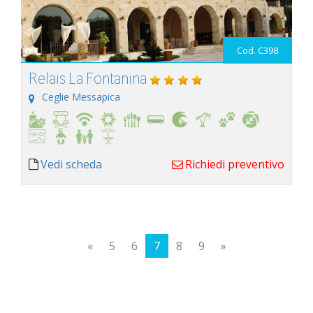
Cod. C398
Relais La Fontanina
Ceglie Messapica
Vedi scheda
Richiedi preventivo
«
5
6
7
8
9
»