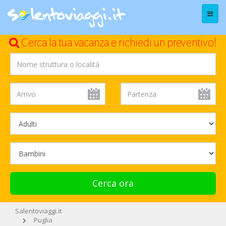
Menu
Cerca la tua vacanza e richiedi un preventivo!
Cerca ora
Salentoviaggi.it
Puglia