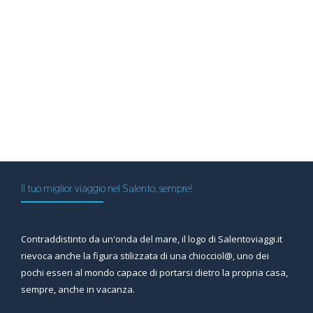
Il tuo miglior viaggio nel Salento, sempre!
Contraddistinto da un'onda del mare, il logo di Salentoviaggi.it
rievoca anche la figura stilizzata di una chiocciol@, uno dei
pochi esseri al mondo capace di portarsi dietro la propria casa,
sempre, anche in vacanza.