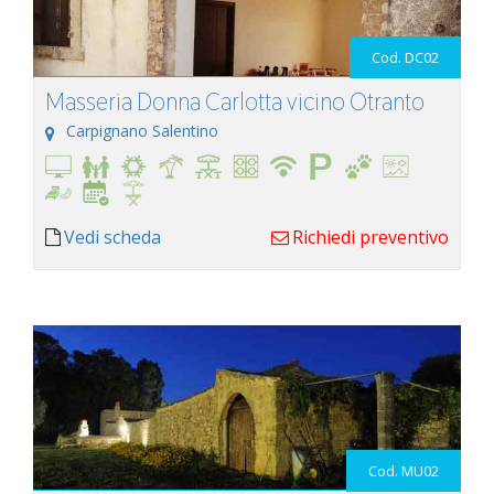
Cod. DC02
Masseria Donna Carlotta vicino Otranto
Carpignano Salentino
Vedi scheda
Richiedi preventivo
Cod. MU02