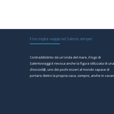
Il tuo miglior viaggio nel Salento, sempre!
Contraddistinto da un'onda del mare, il logo di
Salentoviaggi.it rievoca anche la figura stilizzata di un
chiocciol@, uno dei pochi esseri al mondo capace di
portarsi dietro la propria casa, sempre, anche in vaca