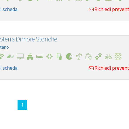
i scheda
Richiedi preven
oterra Dimore Storiche
tano
i scheda
Richiedi preven
1