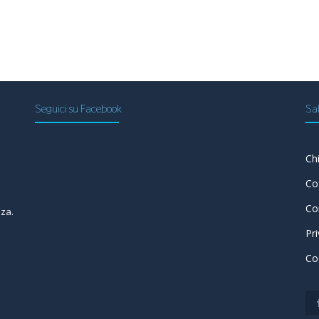
Seguici su Facebook
Sal
Ch
a
Co
Co
nza.
Pr
Co