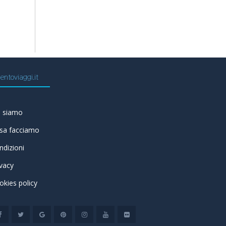
entoviaggi.it
i siamo
sa facciamo
ndizioni
ivacy
okies policy