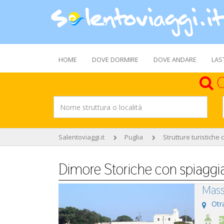
HOME
DOVE DORMIRE
DOVE ANDARE
LAS
C
Salentoviaggi.it
Puglia
Strutture turistiche 
Dimore Storiche con spiaggia
Mass
Otr