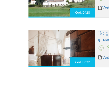
Ved
Cod. D128
Borg
Mar
Ved
Cod. D622