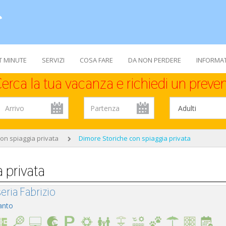
T MINUTE
SERVIZI
COSA FARE
DA NON PERDERE
INFORMAT
erca la tua vacanza e richiedi un preven
con spiaggia privata
Dimore Storiche con spiaggia privata
 privata
eria Fabrizio
anto