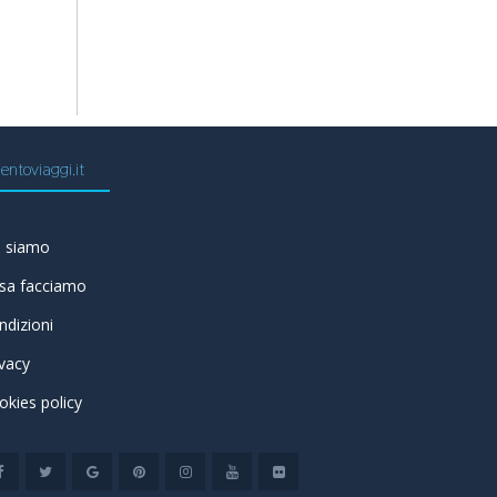
entoviaggi.it
i siamo
sa facciamo
ndizioni
ivacy
okies policy