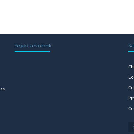
Seguici su Facebook
Sal
Ch
a
Co
Co
nza.
Pr
Co