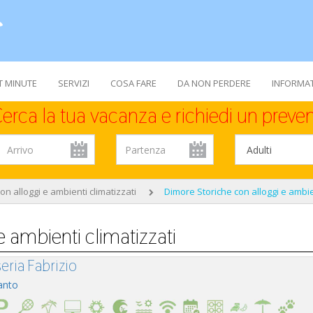
T MINUTE
SERVIZI
COSA FARE
DA NON PERDERE
INFORMAT
erca la tua vacanza e richiedi un preven
con alloggi e ambienti climatizzati
Dimore Storiche con alloggi e ambien
e ambienti climatizzati
eria Fabrizio
anto