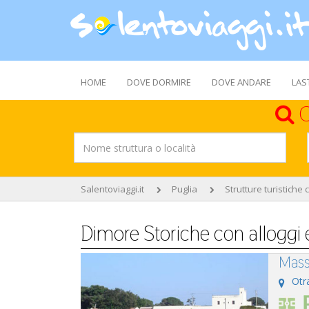
HOME
DOVE DORMIRE
DOVE ANDARE
LAS
C
Salentoviaggi.it
Puglia
Strutture turistiche 
Dimore Storiche con alloggi 
Mass
Otr