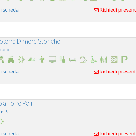
i scheda
Richiedi preven
oterra Dimore Storiche
tano
i scheda
Richiedi preven
o a Torre Pali
re Pali
i scheda
Richiedi preven