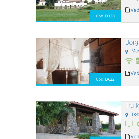
Ved
Cod. D128
Borg
Mar
Ved
Cod. D622
Trull
Tor
Ved