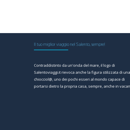
Il tuo miglior viaggio nel Salento, sempre!
Contraddistinto da un'onda del mare, il logo di
Salentoviaggi.it rievoca anche la figura stilizzata di un
chiocciol@, uno dei pochi esseri al mondo capace di
portarsi dietro la propria casa, sempre, anche in vaca