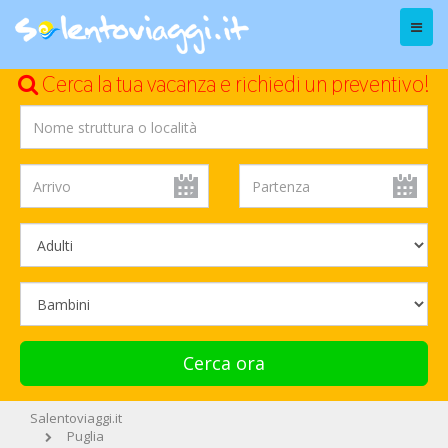
Menu
Cerca la tua vacanza e richiedi un preventivo!
Cerca ora
Salentoviaggi.it
Puglia