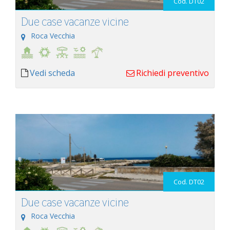
Cod. DT02
Due case vacanze vicine
Roca Vecchia
Vedi scheda
Richiedi preventivo
Cod. DT02
Due case vacanze vicine
Roca Vecchia