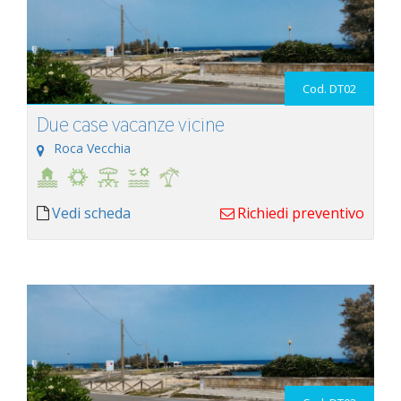
Cod. DT02
Due case vacanze vicine
Roca Vecchia
Vedi scheda
Richiedi preventivo