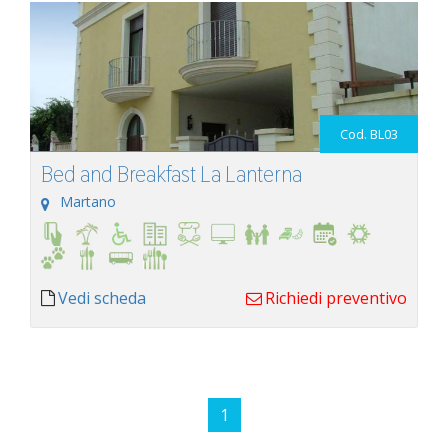
Cod. BL03
Bed and Breakfast La Lanterna
Martano
Vedi scheda
Richiedi preventivo
1