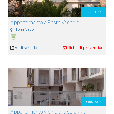
Cod. B341
Appartamento a Posto Vecchio
Torre Vado
Vedi scheda
Richiedi preventivo
Cod. D008
Appartamento vicino alla spiaggia