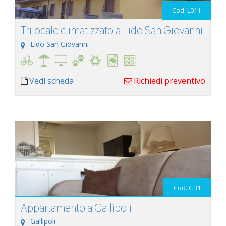
Cod. L011
Trilocale climatizzato a Lido San Giovanni
Lido San Giovanni
Vedi scheda
Richiedi preventivo
Cod. G31
Appartamento a Gallipoli
Gallipoli