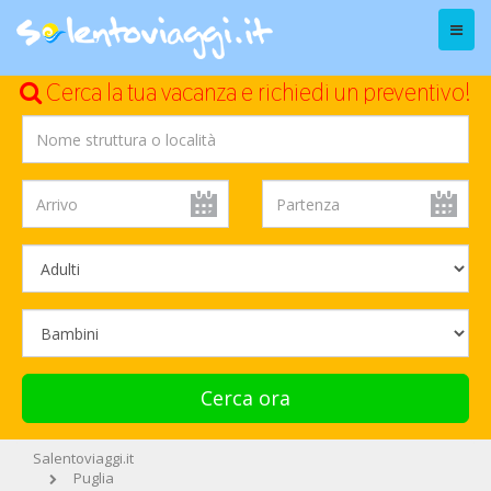
Menu
Cerca la tua vacanza e richiedi un preventivo!
Cerca ora
Salentoviaggi.it
Puglia