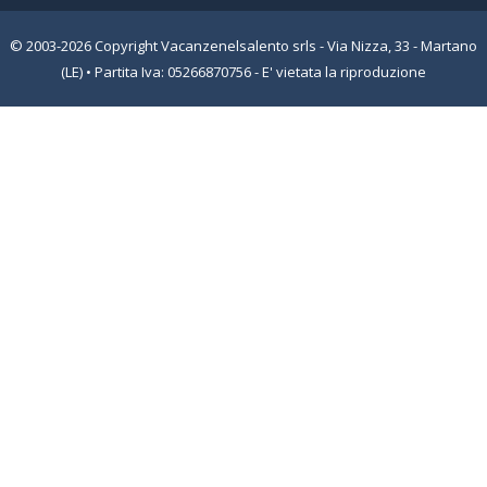
© 2003-2026 Copyright Vacanzenelsalento srls - Via Nizza, 33 - Martano
(LE) • Partita Iva: 05266870756 - E' vietata la riproduzione