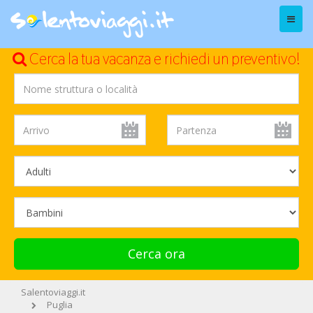
Menu
Cerca la tua vacanza e richiedi un preventivo!
Cerca ora
Salentoviaggi.it
Puglia