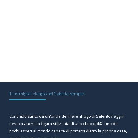
Il tuo miglior viaggio nel Salento, sempre!
Contraddistinto da un'onda del mare, il logo di Salentoviaggi.it
rievoca anche la figura stilizzata di una chiocciol@, uno dei
pochi esseri al mondo capace di portarsi dietro la propria casa,