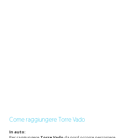
Come raggiungere Torre Vado
In auto:
Per raggiungere
Torre Vado
da nord occorre percorrere