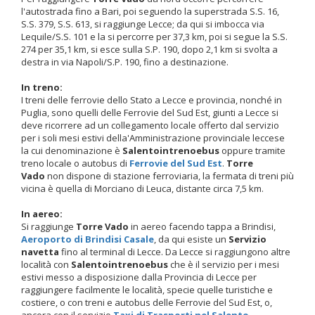
l'autostrada fino a Bari, poi seguendo la superstrada S.S. 16,
S.S. 379, S.S. 613, si raggiunge Lecce; da qui si imbocca via
Lequile/S.S. 101 e la si percorre per 37,3 km, poi si segue la S.S.
274 per 35,1 km, si esce sulla S.P. 190, dopo 2,1 km si svolta a
destra in via Napoli/S.P. 190, fino a destinazione.
In treno:
I treni delle ferrovie dello Stato a Lecce e provincia, nonché in
Puglia, sono quelli delle Ferrovie del Sud Est, giunti a Lecce si
deve ricorrere ad un collegamento locale offerto dal servizio
per i soli mesi estivi della'Amministrazione provinciale leccese
la cui denominazione è
Salentointrenoebus
oppure tramite
treno locale o autobus di
Ferrovie del Sud Est
.
Torre
Vado
non dispone di stazione ferroviaria, la fermata di treni più
vicina è quella di Morciano di Leuca, distante circa 7,5 km.
In aereo:
Si raggiunge
Torre Vado
in aereo facendo tappa a Brindisi,
Aeroporto di Brindisi Casale
, da qui esiste un
Servizio
navetta
fino al terminal di Lecce. Da Lecce si raggiungono altre
località con
Salentointrenoebus
che è il servizio per i mesi
estivi messo a disposizione dalla Provincia di Lecce per
raggiungere facilmente le località, specie quelle turistiche e
costiere, o con treni e autobus delle Ferrovie del Sud Est, o,