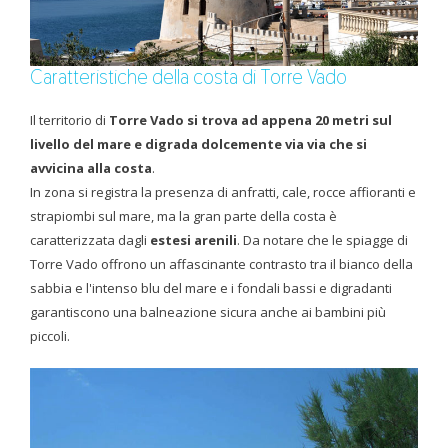
Caratteristiche della costa di Torre Vado
Il territorio di
Torre Vado si trova ad appena 20 metri sul
livello del mare e digrada dolcemente via via che si
avvicina alla costa
.
In zona si registra la presenza di anfratti, cale, rocce affioranti e
strapiombi sul mare, ma la gran parte della costa è
caratterizzata dagli
estesi arenili
. Da notare che le spiagge di
Torre Vado offrono un affascinante contrasto tra il bianco della
sabbia e l'intenso blu del mare e i fondali bassi e digradanti
garantiscono una balneazione sicura anche ai bambini più
piccoli.
Litorale sabbioso e con rocce affioranti