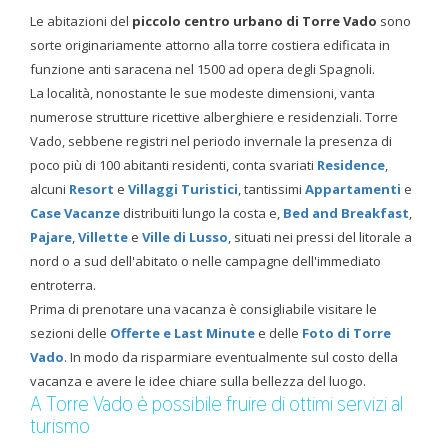
Le abitazioni del
piccolo centro urbano di Torre Vado
sono
sorte originariamente attorno alla torre costiera edificata in
funzione anti saracena nel 1500 ad opera degli Spagnoli.
La località, nonostante le sue modeste dimensioni, vanta
numerose strutture ricettive alberghiere e residenziali. Torre
Vado, sebbene registri nel periodo invernale la presenza di
poco più di 100 abitanti residenti, conta svariati
Residence
,
alcuni
Resort
e
Villaggi Turistici
, tantissimi
Appartamenti
e
Case Vacanze
distribuiti lungo la costa e,
Bed and Breakfast
,
Pajare
,
Villette
e
Ville di Lusso
, situati nei pressi del litorale a
nord o a sud dell'abitato o nelle campagne dell'immediato
entroterra.
Prima di prenotare una vacanza è consigliabile visitare le
sezioni delle
Offerte e Last Minute
e delle
Foto di Torre
Vado
. In modo da risparmiare eventualmente sul costo della
vacanza e avere le idee chiare sulla bellezza del luogo.
A Torre Vado è possibile fruire di ottimi servizi al
turismo