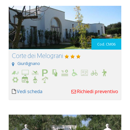
Cod. CM06
Corte dei Melograni
Giurdignano
Vedi scheda
Richiedi preventivo