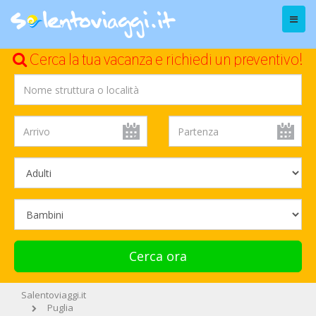
Menu
Cerca la tua vacanza e richiedi un preventivo!
Cerca ora
Salentoviaggi.it
Puglia