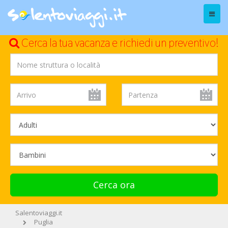
Menu
Cerca la tua vacanza e richiedi un preventivo!
Cerca ora
Salentoviaggi.it
Puglia