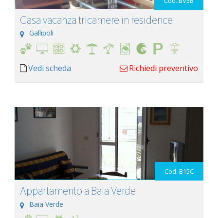
Cod. BV5B
Casa vacanza tricamere in residence
Gallipoli
Vedi scheda
Richiedi preventivo
Cod. B15C
Appartamento a Baia Verde
Baia Verde