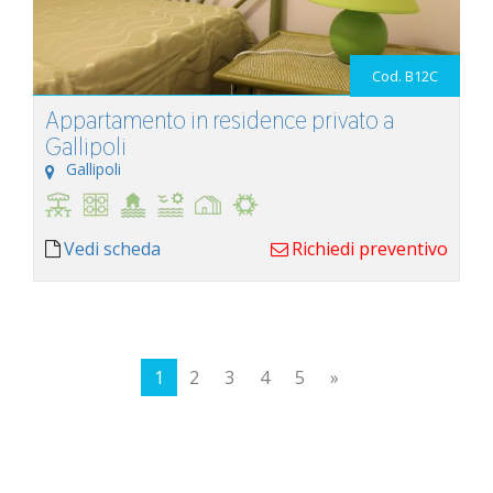
Cod. B12C
Appartamento in residence privato a
Gallipoli
Gallipoli
Vedi scheda
Richiedi preventivo
1
2
3
4
5
»