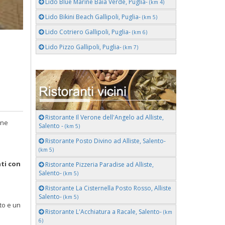
Lido Blue Marine Baia Verde, Puglia-
(km 4)
Lido Bikini Beach Gallipoli, Puglia-
(km 5)
Lido Cotriero Gallipoli, Puglia-
(km 6)
Lido Pizzo Gallipoli, Puglia-
(km 7)
Ristorante Il Verone dell'Angelo ad Alliste,
ne
Salento -
(km 5)
Ristorante Posto Divino ad Alliste, Salento-
(km 5)
ti con
Ristorante Pizzeria Paradise ad Alliste,
Salento-
(km 5)
Ristorante La Cisternella Posto Rosso, Alliste
Salento-
(km 5)
to e un
Ristorante L'Acchiatura a Racale, Salento-
(km
6)