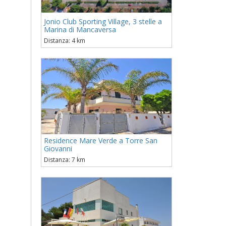
Jonio Club Sporting Village, 3 stelle a
Marina di Mancaversa
Distanza: 4 km
Residence Mare Verde a Torre San
Giovanni
Distanza: 7 km