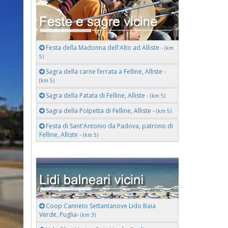
Festa della Madonna dell'Alto ad Alliste -
(km
5)
Sagra della carne ferrata a Felline, Alliste -
(km 5)
Sagra della Patata di Felline, Alliste -
(km 5)
Sagra della Polpetta di Felline, Alliste -
(km 5)
Festa di Sant'Antonio da Padova, patrono di
Felline, Alliste -
(km 5)
Coop Canneto Settantanove Lido Baia
Verde, Puglia-
(km 3)