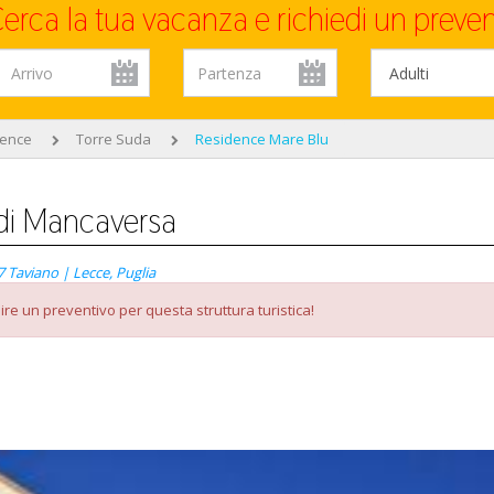
erca la tua vacanza e richiedi un preven
dence
Torre Suda
Residence Mare Blu
di Mancaversa
7 Taviano | Lecce, Puglia
re un preventivo per questa struttura turistica!