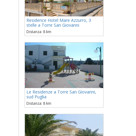
Residence Hotel Mare Azzurro, 3
stelle a Torre San Giovanni
Distanza: 8 km
Le Residenze a Torre San Giovanni,
sud Puglia
Distanza: 8 km