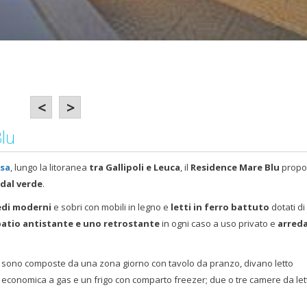
<
>
Blu
rsa
, lungo la litoranea
tra Gallipoli e Leuca
, il
Residence Mare Blu
propo
 dal verde
.
edi moderni
e sobri con mobili in legno e
letti in ferro battuto
dotati di
patio antistante e uno retrostante
in ogni caso a uso privato e
arreda
e sono composte da una zona giorno con tavolo da pranzo, divano letto
a economica a gas e un frigo con comparto freezer; due o tre camere da let