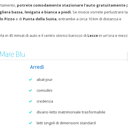
artamento,
potrete comodamente stazionare l'auto gratuitamente
p
gliera bassa, levigata e bianca a piedi
. Se invece vorrete perlustrare la
do Pizzo
e di
Punta della Suina
, entrambe a circa 10 km di distanza e
a in 45 minuti di auto e il centro storico barocco di
Lecce
in un'ora e mezz
 Mare Blu
Arredi
abat-jour
comodini
credenza
divano letto matrimoniale trasformabile
letti singoli di dimensioni standard