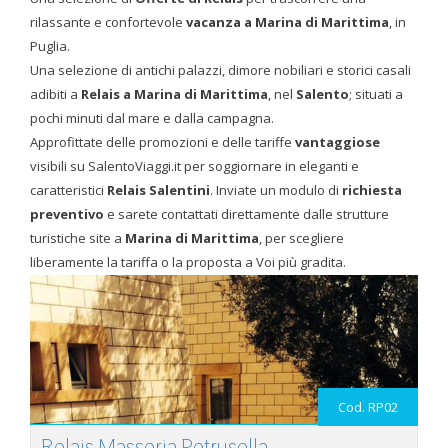
rilassante e confortevole
vacanza a Marina di Marittima
, in
Puglia.
Una selezione di antichi palazzi, dimore nobiliari e storici casali
adibiti a
Relais a Marina di Marittima
, nel
Salento
; situati a
pochi minuti dal mare e dalla campagna.
Approfittate delle promozioni e delle tariffe
vantaggiose
visibili su SalentoViaggi.it per soggiornare in eleganti e
caratteristici
Relais Salentini
. Inviate un modulo di
richiesta
preventivo
e sarete contattati direttamente dalle strutture
turistiche site a
Marina di Marittima
, per scegliere
liberamente la tariffa o la proposta a Voi più gradita.
Cod. RP02
Relais Masseria Petrusella