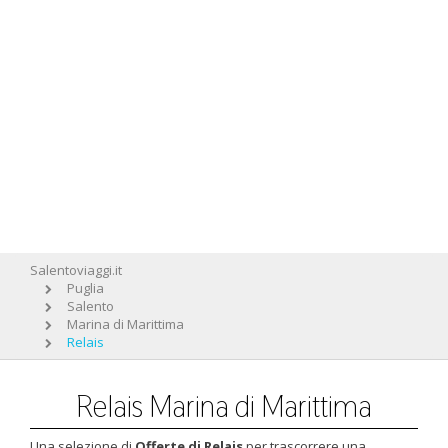
Salentoviaggi.it
Puglia
Salento
Marina di Marittima
Relais
Relais Marina di Marittima
Una selezione di
Offerte di Relais
per trascorrere una