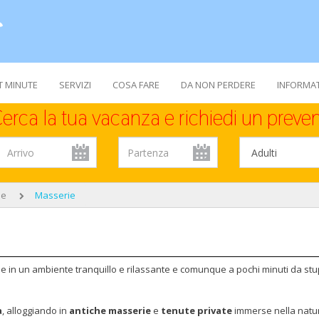
T MINUTE
SERVIZI
COSA FARE
DA NON PERDERE
INFORMAT
erca la tua vacanza e richiedi un preven
se
Masserie
livi e in un ambiente tranquillo e rilassante e comunque a pochi minuti da s
.
a
, alloggiando in
antiche masserie
e
tenute private
immerse nella natu