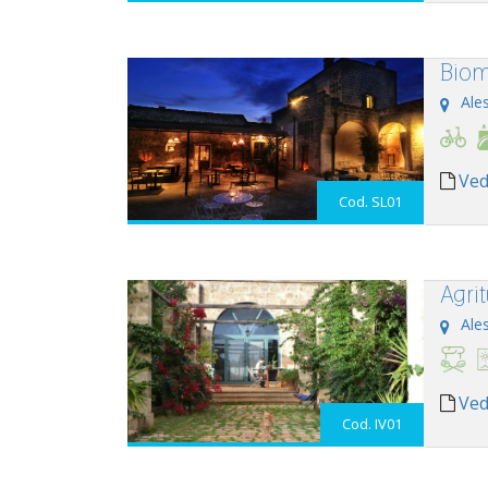
Biom
Ale
Ved
Cod. SL01
Agri
Ale
Ved
Cod. IV01