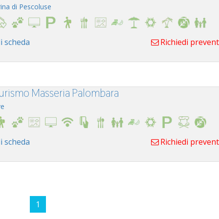
ina di Pescoluse
i scheda
Richiedi preven
turismo Masseria Palombara
ve
i scheda
Richiedi preven
1