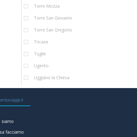
Torre Mozza
Torre San Giovanni
Torre San Gregorio
Tricase
Tuglie
Ugento
Uggiano la Chiesa
entoviaggi.it
i siamo
sa facciamo