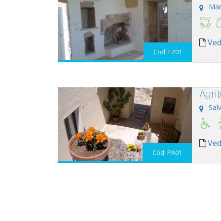
Mar
Ved
Cod. FZ01
Agri
Sal
Ved
Cod. PA01