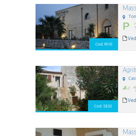
Mass
Tor
Ved
Cod. RI10
Agri
Cas
Ved
Cod. SE02
Mass