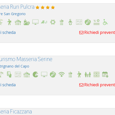
eria Ruri Pulcra
re San Gregorio
i scheda
Richiedi preven
turismo Masseria Serine
trignano del Capo
i scheda
Richiedi preven
eria Ficazzana