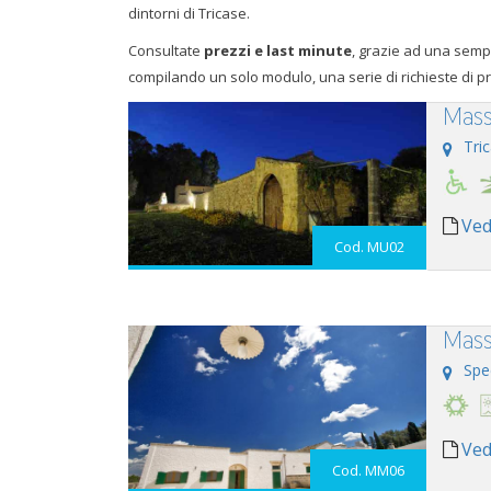
dintorni di Tricase.
Consultate
prezzi e last minute
, grazie ad una sempl
compilando un solo modulo, una serie di richieste di pr
Mass
Tri
Ved
Cod. MU02
Mass
Spe
Ved
Cod. MM06