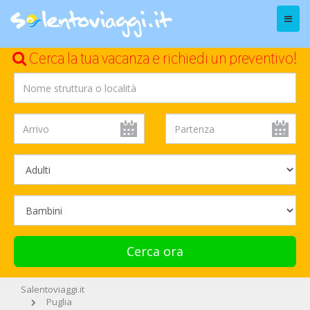
Menu
Cerca la tua vacanza e richiedi un preventivo!
Cerca ora
Salentoviaggi.it
Puglia