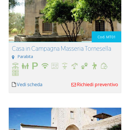
Cod. MT01
Casa in Campagna Masseria Tornesella
Parabita
Vedi scheda
Richiedi preventivo