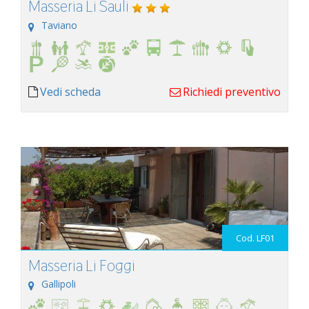
Masseria Li Sauli
Taviano
Vedi scheda
Richiedi preventivo
Cod. LF01
Masseria Li Foggi
Gallipoli