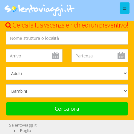
Menu
Cerca la tua vacanza e richiedi un preventivo!
Cerca ora
Salentoviaggi.it
Puglia