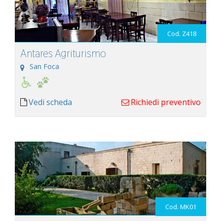
Cod. Z418
Antares Agriturismo
San Foca
Vedi scheda
Richiedi preventivo
Cod. MK01