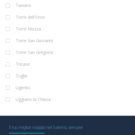
Taviano
Torre dell'Orso
Torre Mozza
Torre San Giovanni
Torre San Gregorio
Tricase
Tuglie
Ugento
Uggiano la Chiesa
Il tuo miglior viaggio nel Salento, sempre!