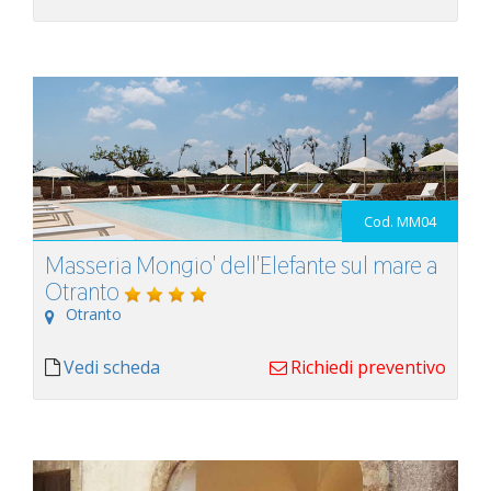
Cod. MM04
Masseria Mongio' dell'Elefante sul mare a
Otranto
Otranto
Vedi scheda
Richiedi preventivo