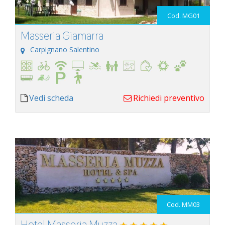
Cod. MG01
Masseria Giamarra
Carpignano Salentino
Vedi scheda
Richiedi preventivo
Cod. MM03
Hotel Masseria Muzza