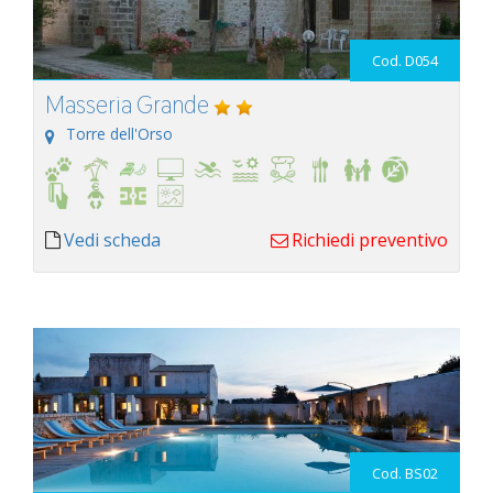
Cod. D054
Masseria Grande
Torre dell'Orso
Vedi scheda
Richiedi preventivo
Cod. BS02