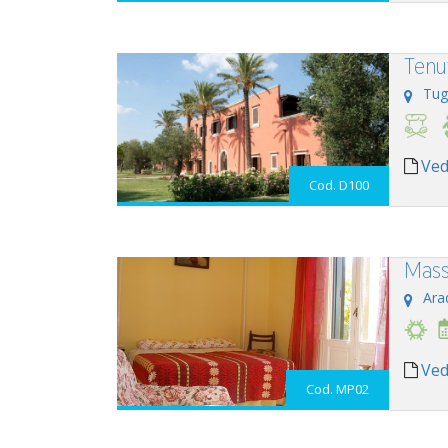
Tenu
Tug
Ved
Cod. D100
Mass
Ara
Ved
Cod. MP02