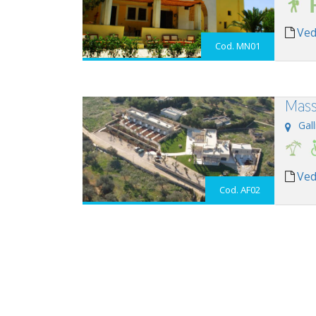
Ved
Cod. MN01
Masse
Gall
Ved
Cod. AF02