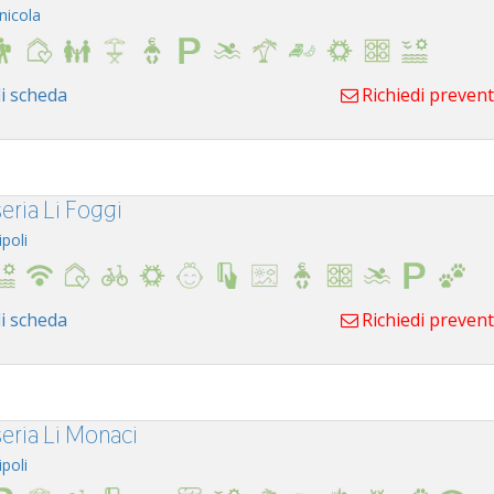
nicola
i scheda
Richiedi preven
eria Li Foggi
ipoli
i scheda
Richiedi preven
eria Li Monaci
ipoli