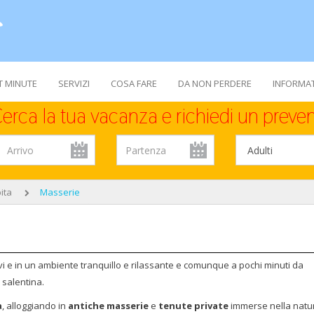
T MINUTE
SERVIZI
COSA FARE
DA NON PERDERE
INFORMAT
erca la tua vacanza e richiedi un preven
ita
Masserie
ulivi e in un ambiente tranquillo e rilassante e comunque a pochi minuti da
 salentina.
a
, alloggiando in
antiche masserie
e
tenute private
immerse nella natu