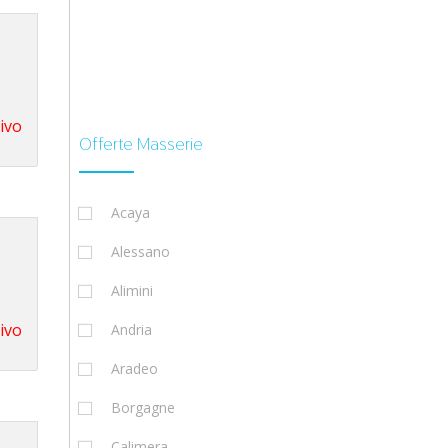
tivo
Offerte Masserie
Acaya
Alessano
Alimini
tivo
Andria
Aradeo
Borgagne
Calimera