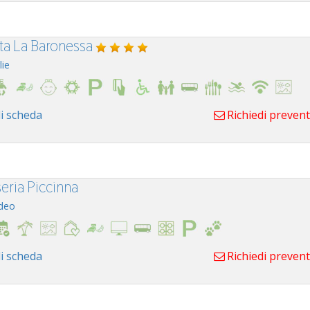
ta La Baronessa
lie
i scheda
Richiedi preven
eria Piccinna
deo
i scheda
Richiedi preven