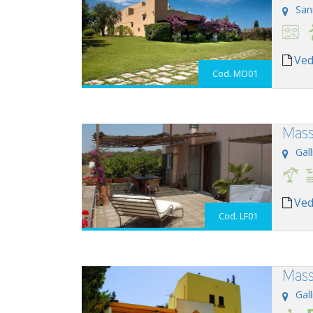
San
Ved
Cod. MO01
Mass
Gall
Ved
Cod. LF01
Mass
Gall