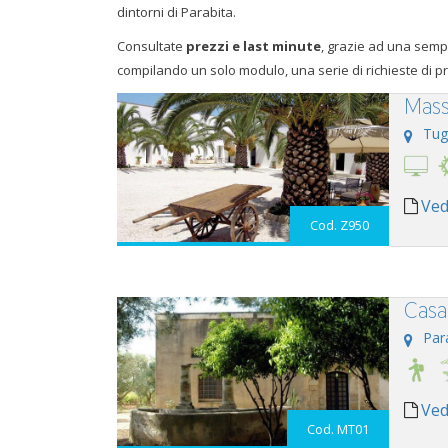
dintorni di Parabita.
Consultate
prezzi e last minute
, grazie ad una sempl
compilando un solo modulo, una serie di richieste di pr
Mass
Tug
Ved
Cod. Z950
Casa
Par
Ved
Cod. MT01