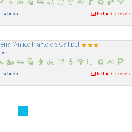
i scheda
Richiedi preven
ria l'Antico Frantoio a Gallipoli
ipoli
i scheda
Richiedi preven
1