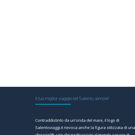
Il tuo miglior viaggio nel Salento, sempre!
Contraddistinto da un'onda del mare, il logo di
Salentoviaggi.it rievoca anche la figura stilizzata di un
chiocciol@, uno dei pochi esseri al mondo capace di