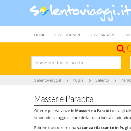
HOME
DOVE DORMIRE
DOVE ANDARE
LAS
C
Salentoviaggi.it
Puglia
Salento
Parab
Masserie Parabita
Offerte per vacanze in
Masserie a Parabita
, tra gli 
stupende spiagge e mare della costa ionica e adriatica
Potrete trascorrere una
vacanza rilassante in Pugli