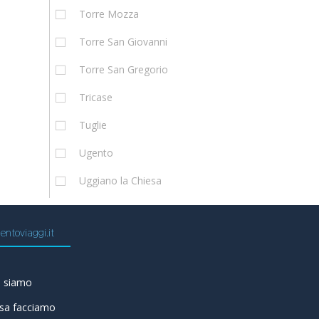
Torre Mozza
Torre San Giovanni
Torre San Gregorio
Tricase
Tuglie
Ugento
Uggiano la Chiesa
entoviaggi.it
i siamo
sa facciamo