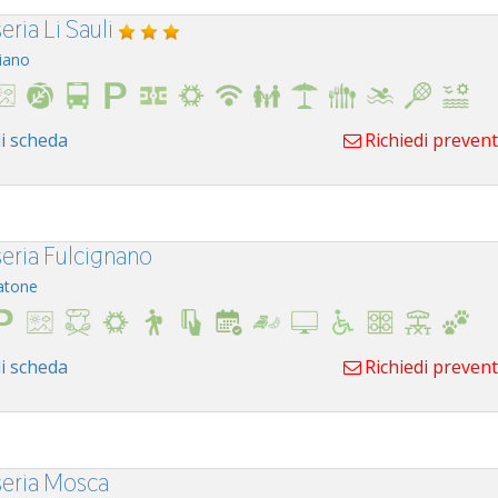
ria Li Sauli
iano
i scheda
Richiedi preven
eria Fulcignano
atone
i scheda
Richiedi preven
eria Mosca