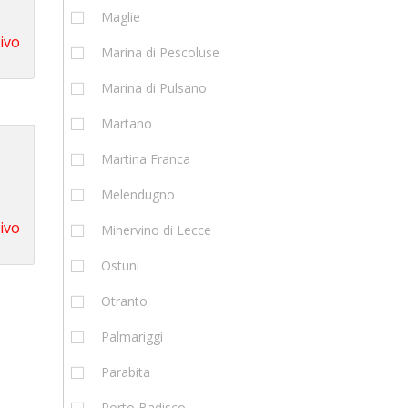
Maglie
tivo
Marina di Pescoluse
Marina di Pulsano
Martano
Martina Franca
Melendugno
tivo
Minervino di Lecce
Ostuni
Otranto
Palmariggi
Parabita
Porto Badisco