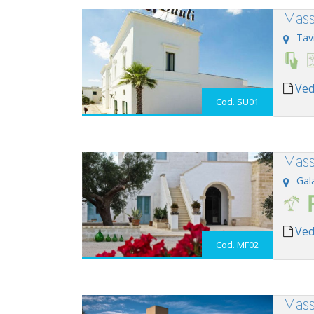
Masse
Tav
Ved
Cod. SU01
Mass
Gal
Ved
Cod. MF02
Mass