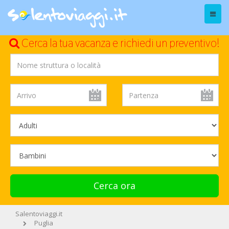
Menu
Cerca la tua vacanza e richiedi un preventivo!
Cerca ora
Salentoviaggi.it
Puglia