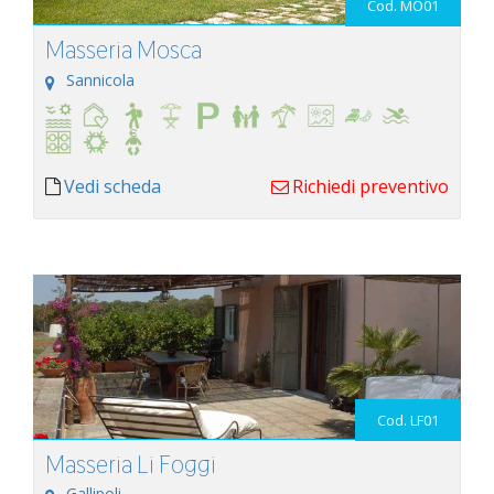
Cod. MO01
Masseria Mosca
Sannicola
Vedi scheda
Richiedi preventivo
Cod. LF01
Masseria Li Foggi
Gallipoli