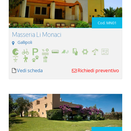
Cod. MN01
Masseria Li Monaci
Gallipoli
Vedi scheda
Richiedi preventivo