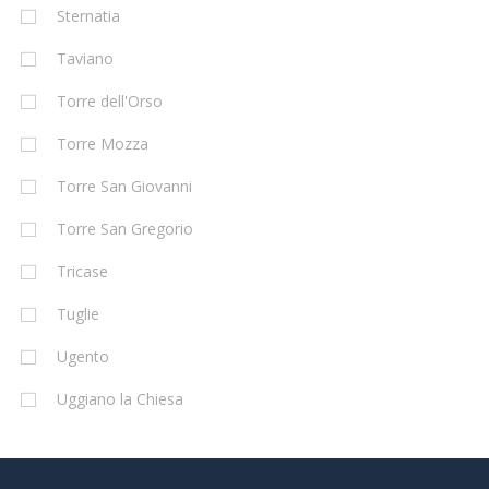
Sternatia
Taviano
Torre dell'Orso
Torre Mozza
Torre San Giovanni
Torre San Gregorio
Tricase
Tuglie
Ugento
Uggiano la Chiesa