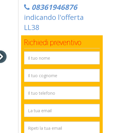
08361946876
indicando l'offerta
LL38
Richiedi preventivo