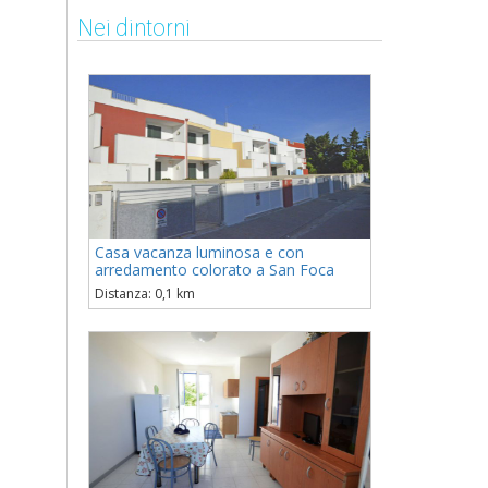
Nei dintorni
Casa vacanza luminosa e con
arredamento colorato a San Foca
Distanza: 0,1 km