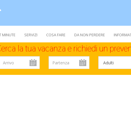
T MINUTE
SERVIZI
COSA FARE
DA NON PERDERE
INFORMAT
erca la tua vacanza e richiedi un preven