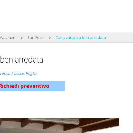
 Vacanze
San Foca
Casa vacanza ben arredata
 ben arredata
 Foca | Lecce, Puglia
Richiedi preventivo