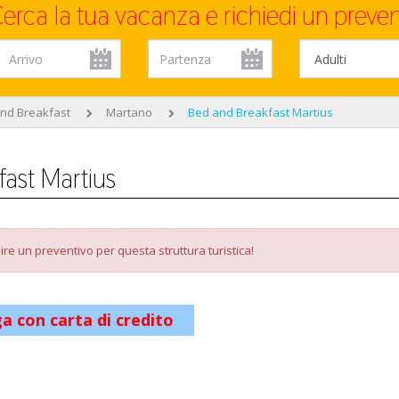
erca la tua vacanza e richiedi un preven
nd Breakfast
Martano
Bed and Breakfast Martius
fast Martius
re un preventivo per questa struttura turistica!
a con carta di credito