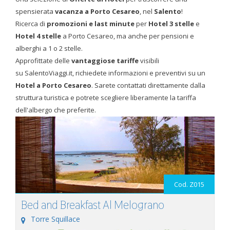
spensierata
vacanza a Porto Cesareo
, nel
Salento
!
Ricerca di
promozioni e last minute
per
Hotel 3 stelle
e
Hotel 4 stelle
a Porto Cesareo, ma anche per pensioni e
alberghi a 1 o 2 stelle.
Approfittate delle
vantaggiose tariffe
visibili
su SalentoViaggi.it, richiedete informazioni e preventivi su un
Hotel a Porto Cesareo
. Sarete contattati direttamente dalla
struttura turistica e potrete scegliere liberamente la tariffa
dell'albergo che preferite.
Cod. Z015
Bed and Breakfast Al Melograno
Torre Squillace