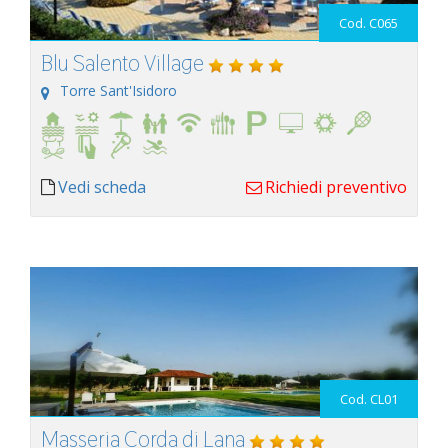
Cod. C065
Blu Salento Village
Torre Sant'Isidoro
Vedi scheda
Richiedi preventivo
Cod. CL01
Masseria Corda di Lana