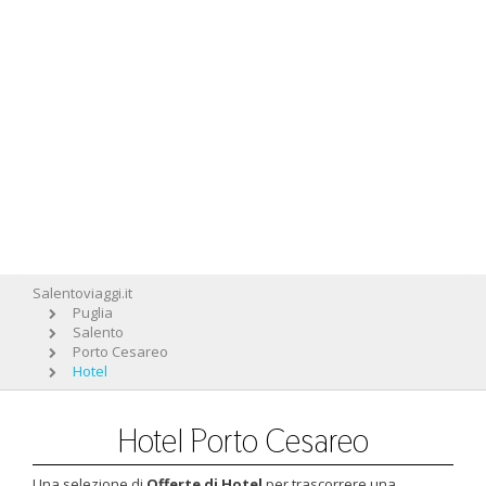
Salentoviaggi.it
Puglia
Salento
Porto Cesareo
Hotel
Hotel Porto Cesareo
Una selezione di
Offerte di Hotel
per trascorrere una