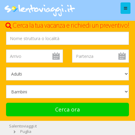
Menu
Cerca la tua vacanza e richiedi un preventivo!
Cerca ora
Salentoviaggi.it
Puglia