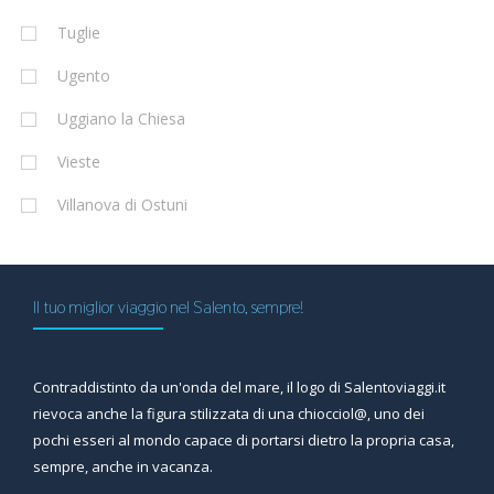
Tuglie
Ugento
Uggiano la Chiesa
Vieste
Villanova di Ostuni
Il tuo miglior viaggio nel Salento, sempre!
Contraddistinto da un'onda del mare, il logo di Salentoviaggi.it
rievoca anche la figura stilizzata di una chiocciol@, uno dei
pochi esseri al mondo capace di portarsi dietro la propria casa,
sempre, anche in vacanza.