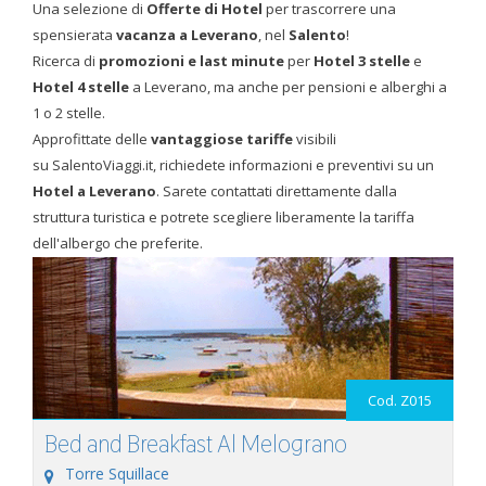
Una selezione di
Offerte di Hotel
per trascorrere una
spensierata
vacanza a Leverano
, nel
Salento
!
Ricerca di
promozioni e last minute
per
Hotel 3 stelle
e
Hotel 4 stelle
a Leverano, ma anche per pensioni e alberghi a
1 o 2 stelle.
Approfittate delle
vantaggiose tariffe
visibili
su SalentoViaggi.it, richiedete informazioni e preventivi su un
Hotel a Leverano
. Sarete contattati direttamente dalla
struttura turistica e potrete scegliere liberamente la tariffa
dell'albergo che preferite.
Cod. Z015
Bed and Breakfast Al Melograno
Torre Squillace