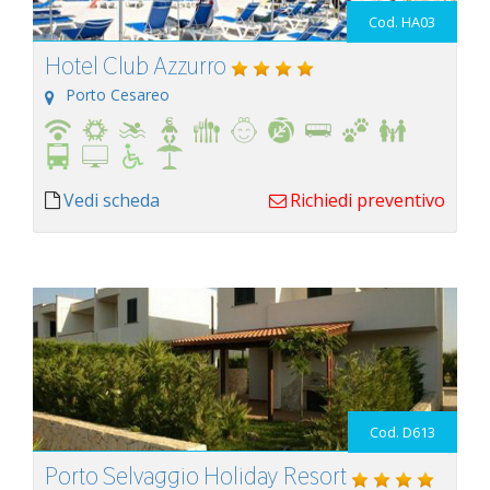
Cod. HA03
Hotel Club Azzurro
Porto Cesareo
Vedi scheda
Richiedi preventivo
Cod. D613
Porto Selvaggio Holiday Resort