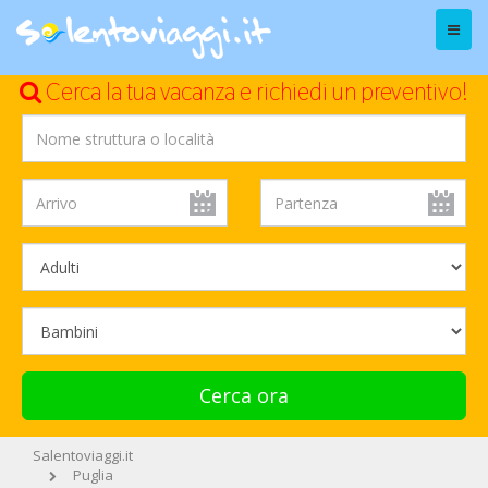
Menu
Cerca la tua vacanza e richiedi un preventivo!
Cerca ora
Salentoviaggi.it
Puglia