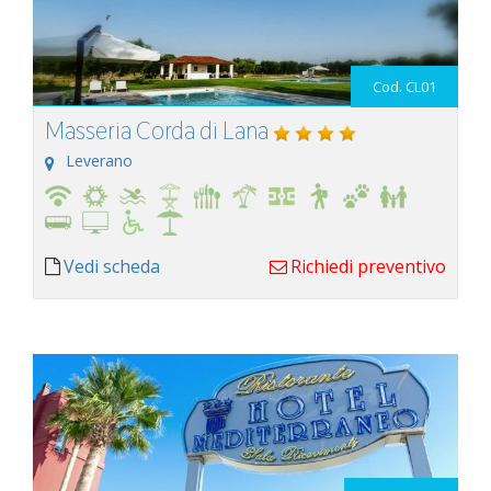
Cod. CL01
Masseria Corda di Lana
Leverano
Vedi scheda
Richiedi preventivo