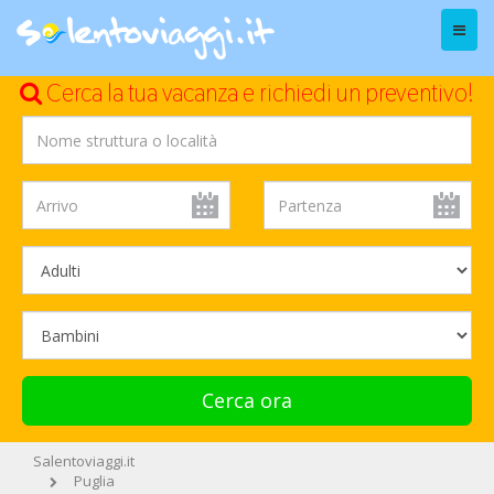
Menu
Cerca la tua vacanza e richiedi un preventivo!
Cerca ora
Salentoviaggi.it
Puglia