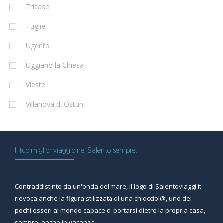
Tricase
Tuglie
Ugento
Uggiano la Chiesa
Vieste
Villanova di Ostuni
Il tuo miglior viaggio nel Salento, sempre!
Contraddistinto da un'onda del mare, il logo di Salentoviaggi.it
rievoca anche la figura stilizzata di una chiocciol@, uno dei
pochi esseri al mondo capace di portarsi dietro la propria casa,
sempre, anche in vacanza.