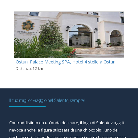
Ostuni Palace Meeting SPA, Hotel 4 stelle a Ostuni
Distanza: 12 km
Il tuo miglior viaggio nel Salento, sempre!
Contraddistinto da un'onda del mare, il logo di Salentoviaggi.it
rievoca anche la figura stilizzata di una chiocciol@, uno dei
pochi esseri al mondo capace di portarsi dietro la propria casa,