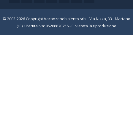
© 2003-2026 Copyright Vacanzenelsalento srls - Via Nizza, 33 - Martano
(LE) • Partita Iva: 05266870756 - E' vietata la riproduzione