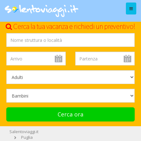
Menu
Cerca la tua vacanza e richiedi un preventivo!
Cerca ora
Salentoviaggi.it
Puglia