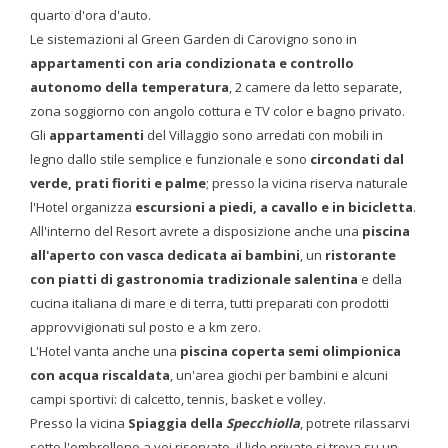
quarto d'ora d'auto.
Le sistemazioni al Green Garden di Carovigno sono in
appartamenti con aria condizionata e controllo
autonomo della temperatura
, 2 camere da letto separate,
zona soggiorno con angolo cottura e TV color e bagno privato.
Gli
appartamenti
del Villaggio sono arredati con mobili in
legno dallo stile semplice e funzionale e sono
circondati dal
verde, prati fioriti e palme
; presso la vicina riserva naturale
l'Hotel organizza
escursioni a piedi, a cavallo e in bicicletta
.
All'interno del Resort avrete a disposizione anche una
piscina
all'aperto con vasca dedicata ai bambini
, un
ristorante
con piatti di gastronomia tradizionale salentina
e della
cucina italiana di mare e di terra, tutti preparati con prodotti
approvvigionati sul posto e a km zero.
L'Hotel vanta anche una
piscina coperta semi olimpionica
con acqua riscaldata
, un'area giochi per bambini e alcuni
campi sportivi: di calcetto, tennis, basket e volley.
Presso la vicina
Spiaggia della
Specchiolla
, potrete rilassarvi
sotto l'ombrellone a voi riservato, il lido privato si trova su un