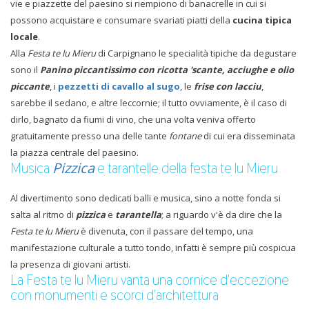
vie e piazzette del paesino si riempiono di banacrelle in cui si
possono acquistare e consumare svariati piatti della
cucina tipica
locale
.
Alla
Festa te lu Mieru
di Carpignano le specialità tipiche da degustare
sono il
Panino piccantissimo con ricotta 'scante, acciughe e olio
piccante
, i
pezzetti di cavallo al sugo
, le
frise con lacciu
,
sarebbe il sedano, e altre leccornie; il tutto ovviamente, è il caso di
dirlo, bagnato da fiumi di vino, che una volta veniva offerto
gratuitamente presso una delle tante
fontane
di cui era disseminata
la piazza centrale del paesino.
Pizzica
Musica
e tarantelle della festa te lu Mieru
Al divertimento sono dedicati balli e musica, sino a notte fonda si
salta al ritmo di
pizzica
e
tarantella
; a riguardo v'è da dire che la
Festa te lu Mieru
è divenuta, con il passare del tempo, una
manifestazione culturale a tutto tondo, infatti è sempre più cospicua
la presenza di giovani artisti.
La Festa te lu Mieru vanta una cornice d'eccezione
con monumenti e scorci d'architettura