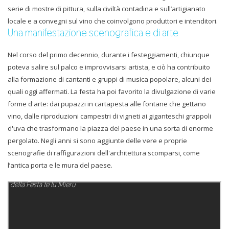
serie di mostre di pittura, sulla civiltà contadina e sull’artigianato
locale e a convegni sul vino che coinvolgono produttori e intenditori.
Una manifestazione scenografica e di arte
Nel corso del primo decennio, durante i festeggiamenti, chiunque
poteva salire sul palco e improvvisarsi artista, e ciò ha contribuito
alla formazione di cantanti e gruppi di musica popolare, alcuni dei
quali oggi affermati. La festa ha poi favorito la divulgazione di varie
forme d'arte: dai pupazzi in cartapesta alle fontane che gettano
vino, dalle riproduzioni campestri di vigneti ai giganteschi grappoli
d'uva che trasformano la piazza del paese in una sorta di enorme
pergolato. Negli anni si sono aggiunte delle vere e proprie
scenografie di raffigurazioni dell'architettura scomparsi, come
l’antica porta e le mura del paese.
Un video tra stand della gastronomia e la gente che affolla la piazza
della Festa te lu Mieru