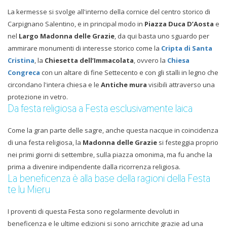
La kermesse si svolge all'interno della cornice del centro storico di
Carpignano Salentino, e in principal modo in
Piazza Duca D’Aosta
e
nel
Largo Madonna delle Grazie
, da qui basta uno sguardo per
ammirare monumenti di interesse storico come la
Cripta di Santa
Cristina
, la
Chiesetta dell’Immacolata
, ovvero la
Chiesa
Congreca
con un altare di fine Settecento e con gli stalli in legno che
circondano l'intera chiesa e le
Antiche mura
visibili attraverso una
protezione in vetro.
Da festa religiosa a Festa esclusivamente laica
Come la gran parte delle sagre, anche questa nacque in coincidenza
di una festa religiosa, la
Madonna delle Grazie
si festeggia proprio
nei primi giorni di settembre, sulla piazza omonima, ma fu anche la
prima a divenire indipendente dalla ricorrenza religiosa.
La beneficenza è alla base della ragioni della Festa
te lu Mieru
I proventi di questa Festa sono regolarmente devoluti in
beneficenza e le ultime edizioni si sono arricchite grazie ad una