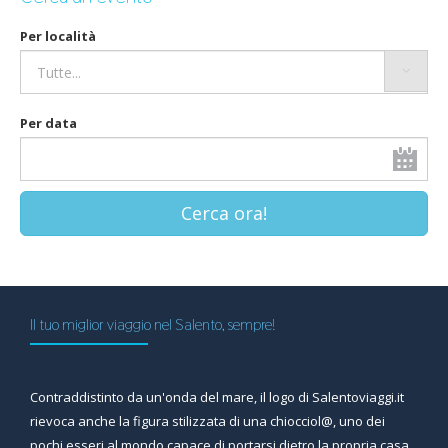
Per località
Per data
Cerca ora!
Il tuo miglior viaggio nel Salento, sempre!
Contraddistinto da un'onda del mare, il logo di Salentoviaggi.it
rievoca anche la figura stilizzata di una chiocciol@, uno dei
pochi esseri al mondo capace di portarsi dietro la propria casa,