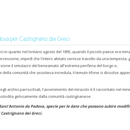
dova per Castrignano dei Greci
i in quanto nel lontano agosto del 1895, quando il piccolo paese era min
tercessione, impedì che l'intero abitato venisse travolto da una tempesta; g
essione il simulacro del beneamato all'estrema periferia del borgo e,
hi della comunità che assisteva incredula, il temuto tifone si dissolse appe
egli archivi parrocchiali, l'avvenimento del miracolo è lì raccontato nel min
 custodita gelosamente dalla comunità castrignanese.
 Sant'Antonio da Padova, specie per le date che possono subire modifi
i Castrignano dei Greci.