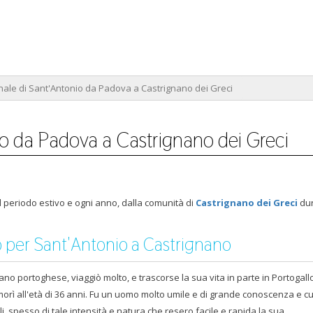
nale di Sant'Antonio da Padova a Castrignano dei Greci
io da Padova a Castrignano dei Greci
 periodo estivo e ogni anno, dalla comunità di
Castrignano dei Greci
dur
o per Sant'Antonio a Castrignano
no portoghese, viaggiò molto, e trascorse la sua vita in parte in Portogallo
morì all'età di 36 anni. Fu un uomo molto umile e di grande conoscenza e cu
i, spesso di tale intensità e natura che resero facile e rapida la sua