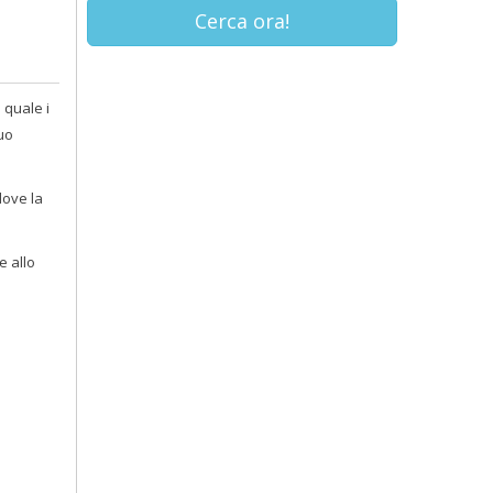
Cerca ora!
 quale i
uo
dove la
e allo