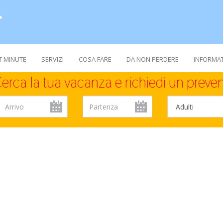
T MINUTE
SERVIZI
COSA FARE
DA NON PERDERE
INFORMAT
erca la tua vacanza e richiedi un preven