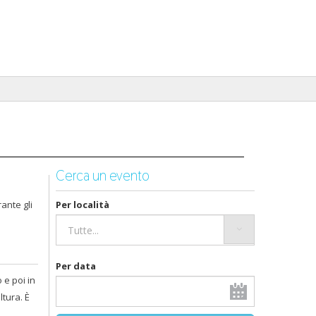
Cerca un evento
ante gli
Per località
Per data
 e poi in
ltura. È