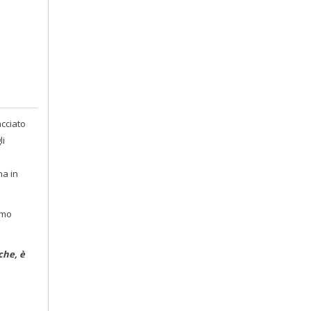
acciato
li
na in
imo
che, è