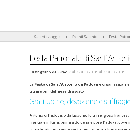
Salentoviaggi.it
Eventi Salento
Festa Patro
Festa Patronale di Sant'Anton
dal 22/08/2016 al 23/08/2016
Castrignano dei Greci,
La
Festa di Sant'Antonio da Padova
è organizzata, nel
ultimi giorni del mese di agosto.
Gratitudine, devozione e suffragi
Antonio di Padova, o da Lisbona, fu un religioso francesca
Francia e in Italia, prima a Bologna e poi a Padova, dove 
considerato un grande santo, per i suoi prodigiosi miracol