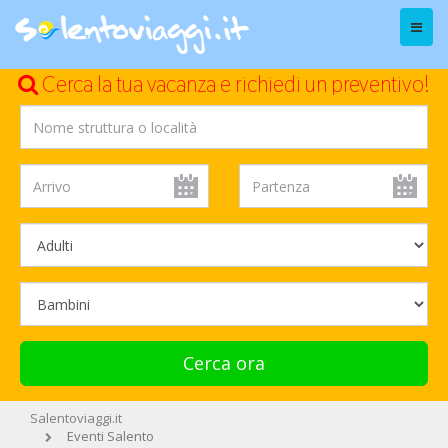
Menu
Cerca la tua vacanza e richiedi un preventivo!
Cerca ora
Salentoviaggi.it
Eventi Salento