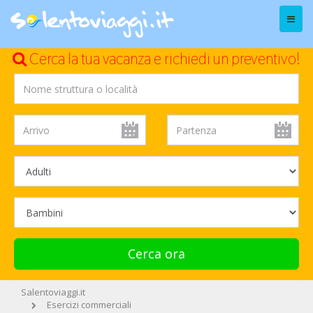
Menu
Cerca la tua vacanza e richiedi un preventivo!
Cerca ora
Salentoviaggi.it
Esercizi commerciali