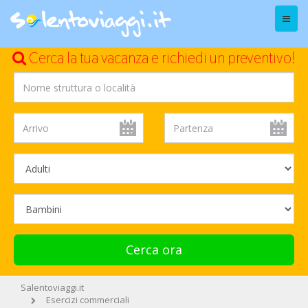
Menu
Cerca la tua vacanza e richiedi un preventivo!
Cerca ora
Salentoviaggi.it
Esercizi commerciali