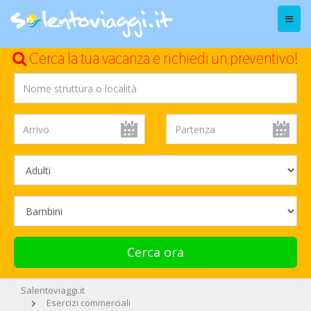
Menu
Cerca la tua vacanza e richiedi un preventivo!
Cerca ora
Salentoviaggi.it
Esercizi commerciali