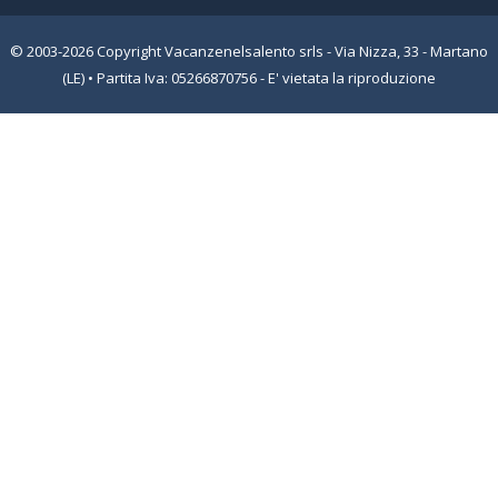
© 2003-2026 Copyright Vacanzenelsalento srls - Via Nizza, 33 - Martano
(LE) • Partita Iva: 05266870756 - E' vietata la riproduzione