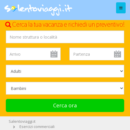
Menu
Cerca la tua vacanza e richiedi un preventivo!
Cerca ora
Salentoviaggi.it
Esercizi commerciali