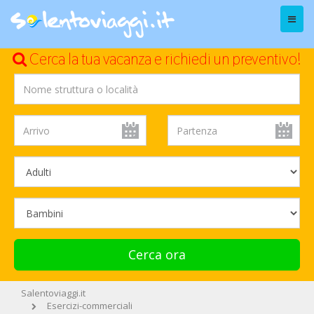
Menu
Cerca la tua vacanza e richiedi un preventivo!
Cerca ora
Salentoviaggi.it
Esercizi-commerciali