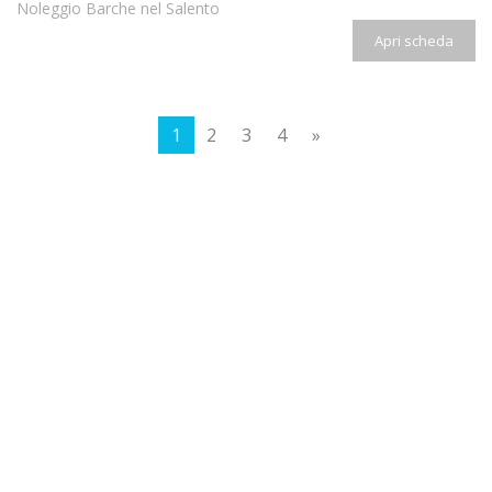
Noleggio Barche nel Salento
Apri scheda
1
2
3
4
»