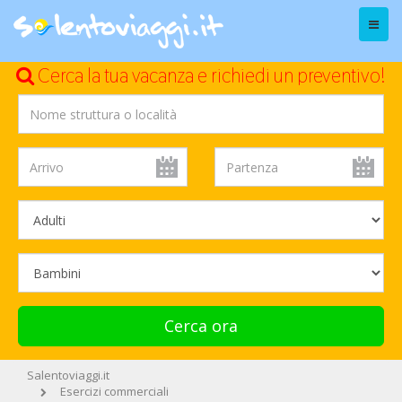
Menu
Cerca la tua vacanza e richiedi un preventivo!
Cerca ora
Salentoviaggi.it
Esercizi commerciali