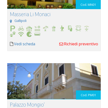
Cod. MN01
Masseria Li Monaci
Gallipoli
Vedi scheda
Richiedi preventivo
Cod. PM01
Palazzo Mongio'