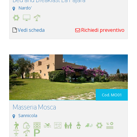
Nardo'
Vedi scheda
Richiedi preventivo
Cod. MO01
Masseria Mosca
Sannicola