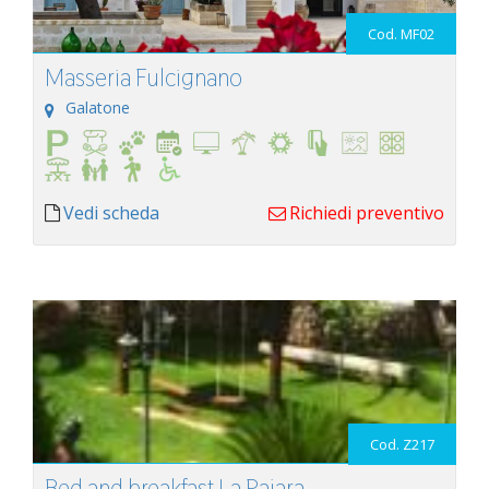
Cod. MF02
Masseria Fulcignano
Galatone
Vedi scheda
Richiedi preventivo
Cod. Z217
Bed and breakfast La Pajara