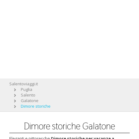
Salentoviaggi.it
Puglia
Salento
Galatone
Dimore storiche
Dimore storiche Galatone
Eleganti e pittoresche
Dimore storiche per vacanze a