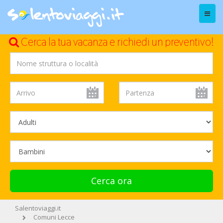
Menu
Cerca la tua vacanza e richiedi un preventivo!
Cerca ora
Salentoviaggi.it
Comuni Lecce