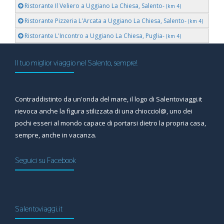
Ristorante Il Veliero a Uggiano La Chiesa, Salento-
(km 4)
Ristorante Pizzeria L'Arcata a Uggiano La Chiesa, Salento-
(km 4)
Ristorante L'Incontro a Uggiano La Chiesa, Puglia-
(km 4)
Il tuo miglior viaggio nel Salento, sempre!
Contraddistinto da un'onda del mare, il logo di Salentoviaggi.it
rievoca anche la figura stilizzata di una chiocciol@, uno dei
pochi esseri al mondo capace di portarsi dietro la propria casa,
sempre, anche in vacanza.
Seguici su Facebook
Salentoviaggi.it