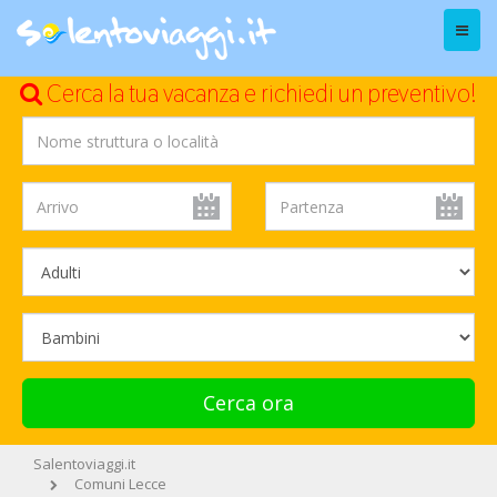
Menu
Cerca la tua vacanza e richiedi un preventivo!
Cerca ora
Salentoviaggi.it
Comuni Lecce