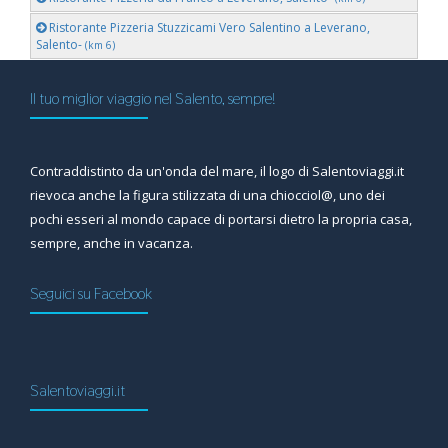
Ristorante Pizzeria Stuzzicami Vero Salentino a Leverano,
Salento-
(km 6)
Il tuo miglior viaggio nel Salento, sempre!
Contraddistinto da un'onda del mare, il logo di Salentoviaggi.it
rievoca anche la figura stilizzata di una chiocciol@, uno dei
pochi esseri al mondo capace di portarsi dietro la propria casa,
sempre, anche in vacanza.
Seguici su Facebook
Salentoviaggi.it