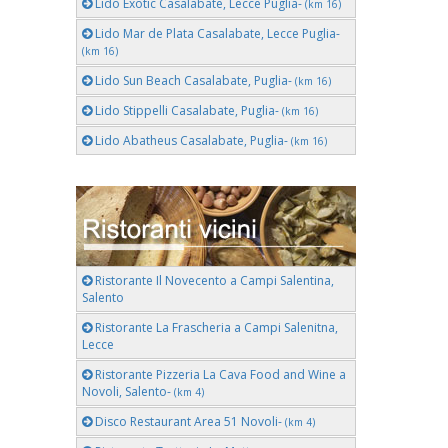
Lido Exotic Casalabate, Lecce Puglia-
(km 16)
Lido Mar de Plata Casalabate, Lecce Puglia-
(km 16)
Lido Sun Beach Casalabate, Puglia-
(km 16)
Lido Stippelli Casalabate, Puglia-
(km 16)
Lido Abatheus Casalabate, Puglia-
(km 16)
Ristorante Il Novecento a Campi Salentina,
Salento
Ristorante La Frascheria a Campi Salenitna,
Lecce
Ristorante Pizzeria La Cava Food and Wine a
Novoli, Salento-
(km 4)
Disco Restaurant Area 51 Novoli-
(km 4)