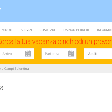
T MINUTE
SERVIZI
COSA FARE
DA NON PERDERE
INFORMAT
erca la tua vacanza e richiedi un preven
e a Campi Salentina
na