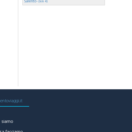
Salento-
(km 4)
entoviaggi.it
i siamo
sa facciamo