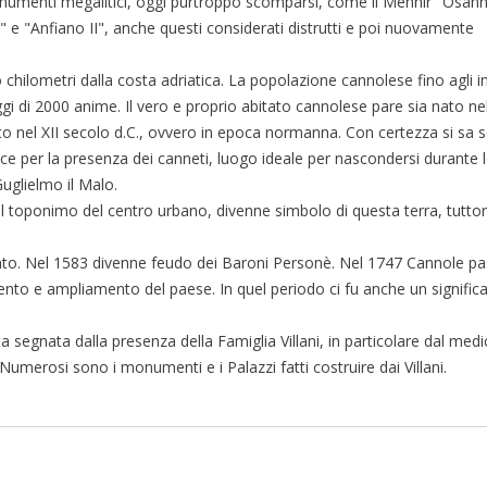
onumenti megalitici, oggi purtroppo scomparsi, come il Menhir "Osann
I" e "Anfiano II", anche questi considerati distrutti e poi nuovamente
 chilometri dalla costa adriatica. La popolazione cannolese fino agli in
 di 2000 anime. Il vero e proprio abitato cannolese pare sia nato nell
to nel XII secolo d.C., ovvero in epoca normanna. Con certezza si sa 
fece per la presenza dei canneti, luogo ideale per nascondersi durante 
 Guglielmo il Malo.
il toponimo del centro urbano, divenne simbolo di questa terra, tuttor
ranto. Nel 1583 divenne feudo dei Baroni Personè. Nel 1747 Cannole pa
imento e ampliamento del paese. In quel periodo ci fu anche un significa
a segnata dalla presenza della Famiglia Villani, in particolare dal medi
Numerosi sono i monumenti e i Palazzi fatti costruire dai Villani.