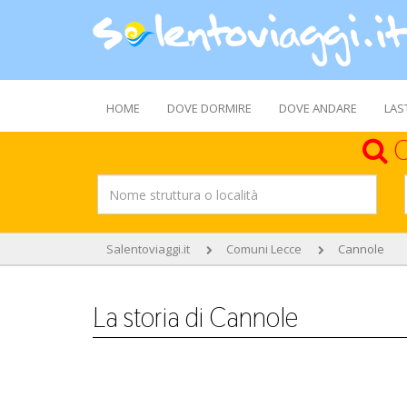
HOME
DOVE DORMIRE
DOVE ANDARE
LAS
C
Salentoviaggi.it
Comuni Lecce
Cannole
La storia di Cannole