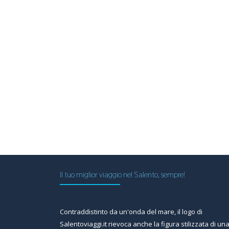
Il tuo miglior viaggio nel Salento, sempre!
Contraddistinto da un'onda del mare, il logo di
Salentoviaggi.it rievoca anche la figura stilizzata di un