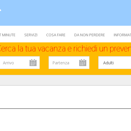
T MINUTE
SERVIZI
COSA FARE
DA NON PERDERE
INFORMAT
erca la tua vacanza e richiedi un preven