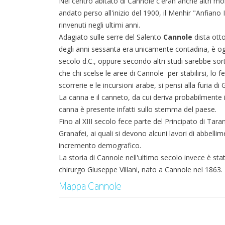
Nel centro abitato di Cannole c'eran anche altri m
andato perso all'inizio del 1900, il Menhir "Anfiano 
rinvenuti negli ultimi anni.
Adagiato sulle serre del Salento
Cannole
dista otto
degli anni sessanta era unicamente contadina, è oggi
secolo d.C., oppure secondo altri studi sarebbe sor
che chi scelse le aree di Cannole per stabilirsi, lo 
scorrerie e le incursioni arabe, si pensi alla furia di
La canna e il canneto, da cui deriva probabilmente 
canna è presente infatti sullo stemma del paese.
Fino al XIII secolo fece parte del Principato di Ta
Granafei, ai quali si devono alcuni lavori di abbell
incremento demografico.
La storia di Cannole nell'ultimo secolo invece è stat
chirurgo Giuseppe Villani, nato a Cannole nel 1863. 
Mappa Cannole