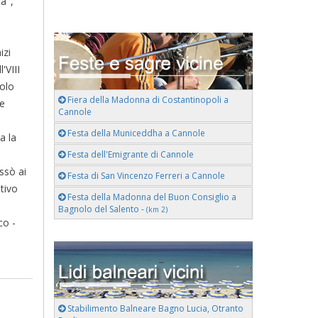
a",
izi
'VIII
solo
Fiera della Madonna di Costantinopoli a
le
Cannole
Festa della Municeddha a Cannole
a la
Festa dell'Emigrante di Cannole
ssò ai
Festa di San Vincenzo Ferreri a Cannole
tivo
Festa della Madonna del Buon Consiglio a
Bagnolo del Salento -
(km 2)
co -
Stabilimento Balneare Bagno Lucia, Otranto