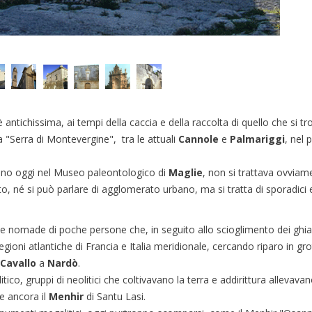
 antichissima, ai tempi della caccia e della raccolta di quello che si t
 "Serra di Montevergine", tra le attuali
Cannole
e
Palmariggi
, nel 
rovano oggi nel Museo paleontologico di
Maglie
, non si trattava ovviam
, né si può parlare di agglomerato urbano, ma si tratta di sporadici 
ente nomade di poche persone che, in seguito allo scioglimento dei ghia
ioni atlantiche di Francia e Italia meridionale, cercando riparo in gro
 Cavallo
a
Nardò
.
tico, gruppi di neolitici che coltivavano la terra e addirittura allevava
te ancora il
Menhir
di Santu Lasi.