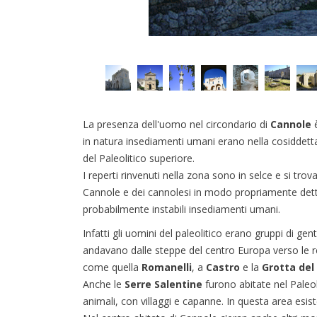
La presenza dell'uomo nel circondario di
Cannole
è
in natura insediamenti umani erano nella cosiddetta
del Paleolitico superiore.
I reperti rinvenuti nella zona sono in selce e si t
Cannole e dei cannolesi in modo propriamente detto
probabilmente instabili insediamenti umani.
Infatti gli uomini del paleolitico erano gruppi di g
andavano dalle steppe del centro Europa verso le reg
come quella
Romanelli
, a
Castro
e la
Grotta del
Anche le
Serre Salentine
furono abitate nel Paleoli
animali, con villaggi e capanne. In questa area esis