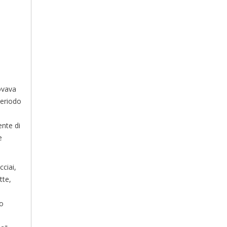
rovava
periodo
ente di
e
cciai,
tte,
no