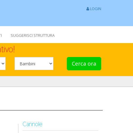
LOGIN
I
SUGGERISCI STRUTTURA
tivo!
Cerca ora
Cannole